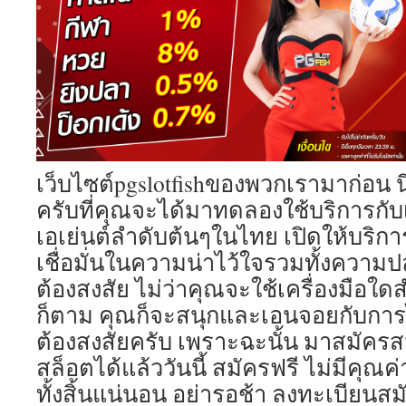
เว็บไซต์pgslotfishของพวกเรามาก่อน นี
ครับที่คุณจะได้มาทดลองใช้บริการกับ
เอเย่นต์ลำดับต้นๆในไทย เปิดให้บริ
เชื่อมั่นในความน่าไว้ใจรวมทั้งความป
ต้องสงสัย ไม่ว่าคุณจะใช้เครื่องมือใ
ก็ตาม คุณก็จะสนุกและเอนจอยกับการไ
ต้องสงสัยครับ เพราะฉะนั้น มาสมัครส
สล็อตได้แล้ววันนี้ สมัครฟรี ไม่มีคุ
ทั้งสิ้นแน่นอน อย่ารอช้า ลงทะเบียนส