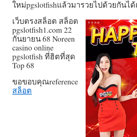
ใหม่pgslotfishแล้วมารวยไปด้วยกันได้
เว็บตรงสล็อต สล็อต
pgslotfish1.com 22
กันยายน 68 Noreen
casino online
pgslotfish ที่ฮิตที่สุด
Top 68
ขอขอบคุณreference
สล็อต