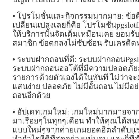
• โปรโมชั่นและกิจกรรมมากมาย: ข้อดี
เปลี่ยนแปลงเลยก็คือ โปรโมชั่นpgslotf
ให้บริการนั้นจัดเต็มเหมือนเคย ยอมรับ
สมาชิก ข้อตกลงไม่ซับซ้อน รับเครดิต
• ระบบฝากถอนที่ดี: ระบบฝากถอนPgsl
ระบบฝากถอนออโต้ที่มีความปลอดภัย
รายการด้วยตัวเองได้ในทันที ไม่ว่าจ
แสนง่าย ปลอดภัย ไม่มีอั้นถอน ไม่มีอ
ถอนอีกด้วย
• อัปเดทเกมใหม่: เกมใหม่มากมายจากค่
มาเรื่อยๆในทุกๆเดือน ทำให้คุณได้ส
แบบใหม่ๆจากค่ายเกมยอดฮิตลำดับแร
ทำกำไรที่ดีที่สุดอย่างแน่นอน และก็ที