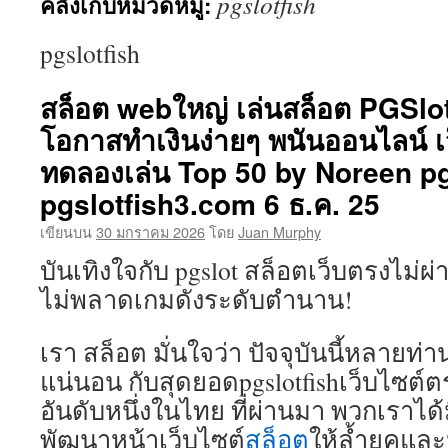
pgslotfish
คลังเก็บหมวดหมู่:
เนื้อหา
pgslotfish
สล็อต webใหญ่ เล่นสล็อต PGSlot 
โอกาสทำเงินง่ายๆ พนันออนไลน์ เว
ทดลองเล่น Top 50 by Noreen pg
pgslotfish3.com 6 ธ.ค. 25
เขียนบน
30 มกราคม 2026
โดย
Juan Murphy
บันเทิงใจกับ pgslot สล็อตเว็บตรงไม่ผ่
ไม่พลาดเกมดังระดับตำนาน!
เรา สล็อต มั่นใจว่า ปัจจุบันนี้หลายท่
แน่นอน กับสุดยอดpgslotfishเว็บไซต์ตร
อันดับหนึ่งในไทย ที่ผ่านมา พวกเราได
พัฒนาหน้าเว็บไซต์
สล็อต
ให้ล้ำยุคแล