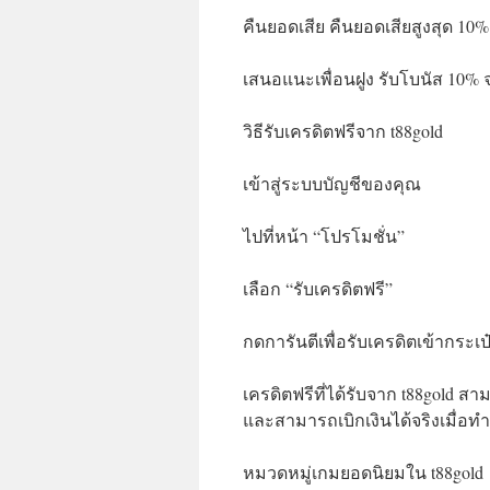
คืนยอดเสีย คืนยอดเสียสูงสุด 10%
เสนอแนะเพื่อนฝูง รับโบนัส 10%
วิธีรับเครดิตฟรีจาก t88gold
เข้าสู่ระบบบัญชีของคุณ
ไปที่หน้า “โปรโมชั่น”
เลือก “รับเครดิตฟรี”
กดการันตีเพื่อรับเครดิตเข้ากระเป
เครดิตฟรีที่ได้รับจาก t88gold ส
และสามารถเบิกเงินได้จริงเมื่อท
หมวดหมู่เกมยอดนิยมใน t88gold