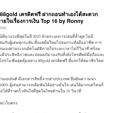
 t88gold เครดิตฟรี ฝากถอนทำเองได้สะดวก
ยใจเรื่องการเงิน Top 16 by Ronny
rphy
์ที่มาแรงที่สุดในปี 2025 ด้วยระบบการเล่นที่ล้ำยุค ไม่มี
กับผู้เล่นทุกระดับ ตั้งแต่มือใหม่ไปจนกระทั่งมืออาชีพ การ
ตนเองผ่านระบบอัตโนมัติภายในระยะเวลาไม่กี่วินาที พร้อม
วามมีประสิทธิภาพและปลอดภัย รองรับทั้งยังโทรศัพท์มือถือและ
โปรโมชั่นสุดคุ้มอย่าง t88gold เครดิตฟรี ที่แจกให้สมาชิกใหม่
่ผ่านเอเย่นต์ มีเอกสารสิทธิ์จากต่างประเทศ ยืนยันความน่า
100% ผู้เล่นสามารถเดิมพันได้อย่างมั่นใจ เล่นได้มากแค่ไหนก็
้ที่รวดเร็วทันใจที่สุดในไทยด้านใน 10 วินาที
ld เว็บตรง