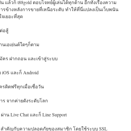
ป็น แล้วก็ t88gold ตอบโจทย์ผู้เล่นได้ทุกด้าน อีกทั้งเรื่องความ
ารข้างหลังการขายที่เหนือระดับ ทำให้ที่นี่แปลงเป็นเว็บพนัน
ใจเยอะที่สุด
่อสู้
่านเอเย่นต์ใดๆก็ตาม
มัคร ฝากถอน และเข้าสู่ระบบ
 iOS และก็ Android
ดิตฟรีทุกเมื่อเชื่อวัน
ยการ จากค่ายดังระดับโลก
าน Live Chat และก็ Line Support
วามสำคัญกับความปลอดภัยของสมาชิก โดยใช้ระบบ SSL