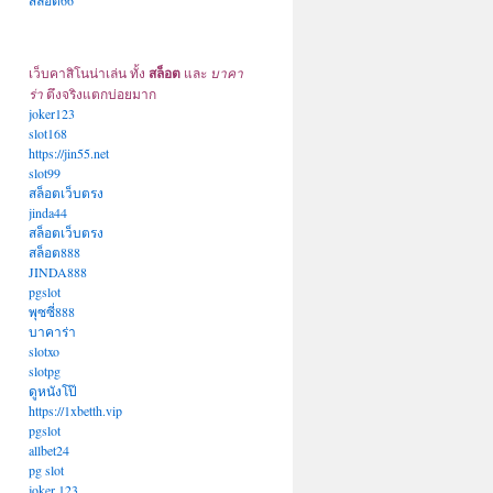
สล็อต66
เว็บคาสิโนน่าเล่น ทั้ง
สล็อต
และ
บาคา
ร่า
ตึงจริงแตกบ่อยมาก
joker123
slot168
https://jin55.net
slot99
สล็อตเว็บตรง
jinda44
สล็อตเว็บตรง
สล็อต888
JINDA888
pgslot
พุซซี่888
บาคาร่า
slotxo
slotpg
ดูหนังโป๊
https://1xbetth.vip
pgslot
allbet24
pg slot
joker 123