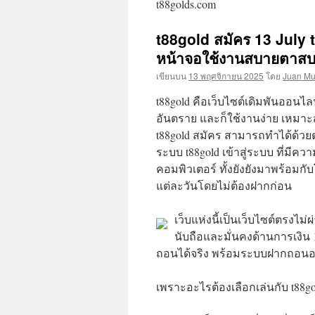
t88golds.com
เนื้อหา
t88gold สมัคร 13 July
หน้าจอใช้งานสบายตาสบา
เขียนบน
13 พฤศจิกายน 2025
โดย
Juan Mu
t88gold คือเว็บไซต์เดิมพันออนไลน
อันตราย และก็ใช้งานง่าย เหมาะสม
t88gold สมัคร สามารถทำได้ด้วย
ระบบ t88gold เข้าสู่ระบบ ที่มีค
คอมพิวเตอร์ ทั้งยังยังมาพร้อมกับ
แต่ละวันโดยไม่ต้องฝากก่อน
เว็บแห่งนี้เป็นเว็บไซต์ตรงไม
นับถือและมั่นคงด้านการเงิน 
ถอนได้จริง พร้อมระบบฝากถอนออโต
เพราะอะไรต้องเลือกเล่นกับ t88go