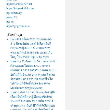
https://samurai777.net
https://tokyoslot88.com
pgslotbetway
joker123
pgslot
https://gogoslot.asia
เรื่องล่าสุด
Jinda888 สล็อต 2026 รวมเกมแตก
ง่าย ฟีเจอร์เด่น และวิธีเลือกเว็บที่
เหมาะกับผู้เล่น 10 กันยายน 2026
website ใหญ่ jin888.asia casino เว็บ
ใหญ่ ใหม่ล่าสุด Top 17 by Myra
บาคาร่า 22 กันยายน 26 บาคาร่า168
เปิดมุมมองใหม่ของเกมบาคาร่า
เซียนบาคาร่าตัวจริงรับ 3 แสน ระบบ
อัตโนมัติเจ้าแรก บาคาร่าสด ดีลเลอ
ร์สาวสวย บาคาร่า168 สมัครไว ได้
โปรใหญ่ ใช้สิทธิ์ทันใจ Top 89 by
Mohammed Sexy168c.com
บาคาร่า168 11 ก.ค. 69 sexy168 คู่มือ
เลือกเว็บไพ่ที่ควรรู้ ดีลสมาชิกใหม่
ชนะ/แพ้ 8 ตาติด รับ 5 หมื่น ถอนได้
จริงทุกเวลา เว็บดี มีโต๊ะให้เลือกเยอะ
บาคาร่า เปิดเกมไว รับโปรใหญ่ไป