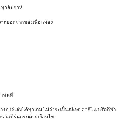
 ทุกสัปดาห์
 จากยอดฝากของเพื่อนพ้อง
๋าทันที
ามารถใช้เล่นได้ทุกเกม ไม่ว่าจะเป็นสล็อต คาสิโน หรือกีฬา
ำยอดเทิร์นครบตามเงื่อนไข