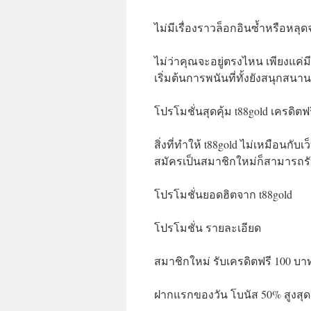
ไม่มีเรื่องราวล็อกอินซ้ำหรือหล
ไม่ว่าคุณจะอยู่ตรงไหน เพียงแค่มี
เริ่มต้นการพนันที่ทั้งยังสนุกสนา
โปรโมชั่นสุดคุ้ม t88gold เครดิตฟรี
สิ่งที่ทำให้ t88gold ไม่เหมือนกับเ
สมัครเป็นสมาชิกใหม่ก็สามารถรั
โปรโมชั่นยอดฮิตจาก t88gold
โปรโมชั่น รายละเอียด
สมาชิกใหม่ รับเครดิตฟรี 100 บา
ฝากแรกของวัน โบนัส 50% สูงสุด