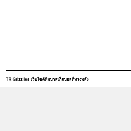
TR Grizzlies เว็บไซต์ทีมบาสเก็ตบอลที่ทรงพลัง