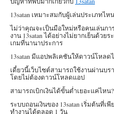
ปัญหาที่พบมากเกี่ยวกับ
13satan
13satan เหมาะสมกับผู้เล่นประเภทไห
ไม่ว่าคุณจะเป็นมือใหม่หรือคนเล่นกา
งาน 13satan ได้อย่างไม่ยากเย็นด้วยระ
เกมที่นานาประการ
13satan มีแอปพลิเคชันให้ดาวน์โหลด
เดี๋ยวนี้เว็บไซต์สามารถใช้งานผ่านบร
โดยไม่ต้องดาวน์โหลดแอป
สามารถเบิกเงินได้ขั้นต่ำเยอะแค่ไหน?
ระบบถอนเงินของ 13satan เริ่มต้นที่เพ
ทำงานได้ตลอด 1 วัน