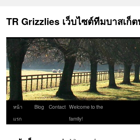
TR Grizzlies เว็บไซต์ทีมบาสเก็ต
ข้าม
หน้า
Blog
Contact
Welcome to the
ไป
แรก
family!
ยัง