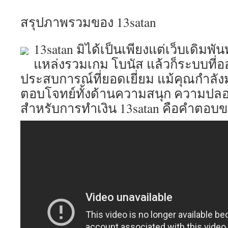
สรุปภาพรวมของ 13satan
13satan มิได้เป็นเพียงแต่เว็บเดิมพัน
แหล่งรวมเกม โบนัส แล้วก็ระบบที่ออ
ประสบการณ์ที่ยอดเยี่ยม แม้คุณกำลั
ตอบโจทย์ทั้งด้านความสนุก ความปลอด
สำหรับการทำเงิน 13satan คือคำตอบ