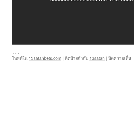
…
บ
โพสท์ใน
13satanbets.com
|
ติดป้ายกำกับ
13satan
|
ปิดความเห็น
1
เ
ฟ
2
ม
1
เ
สู่
ร
แ
พ
สุ