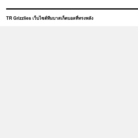
TR Grizzlies เว็บไซต์ทีมบาสเก็ตบอลที่ทรงพลัง