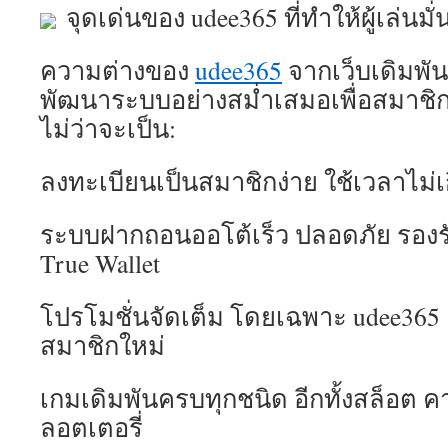
จุดเด่นของ udee365 ที่ทำให้ผู้เล่นมั
ความต่างของ
udee365
จากเว็บเดิมพันท
พัฒนาระบบอย่างสม่ำเสมอเพื่อสมาชิก
ไม่ว่าจะเป็น:
ลงทะเบียนเป็นสมาชิกง่าย ใช้เวลาไม่เก
ระบบฝากถอนออโต้เร็ว ปลอดภัย รองร
True Wallet
โปรโมชั่นจัดเต็ม โดยเฉพาะ udee365 
สมาชิกใหม่
เกมเดิมพันครบทุกชนิด อีกทั้งสล็อต ค
ลอตเตอรี่