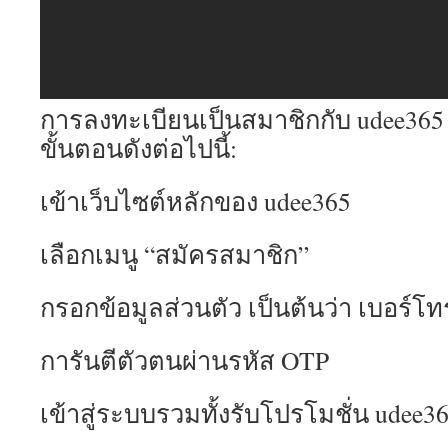
การลงทะเบียนเป็นสมาชิกกับ udee365
ขั้นตอนดังต่อไปนี้:
เข้าเว็บไซต์หลักของ udee365
เลือกเมนู “สมัครสมาชิก”
กรอกข้อมูลส่วนตัว เป็นต้นว่า เบอร์โท
การันตีตัวตนผ่านรหัส OTP
เข้าสู่ระบบรวมทั้งรับโปรโมชั่น udee3