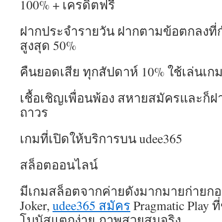
100% + เครดิตฟรี
ฝากประจำรายวัน ฝากตามข้อตกลงที่ก
สูงสุด 50%
คืนยอดเสีย ทุกสัปดาห์ 10% ใช้เล่นเก
เชื้อเชิญเพื่อนพ้อง สหายสมัครและก็ฝา
ถาวร
เกมที่เปิดให้บริการบน udee365
สล็อตออนไลน์
มีเกมสล็อตจากค่ายดังมากมายก่ายกอง ด
Joker,
udee365 สมัคร
Pragmatic Play ที่ข
โบนัสแตกง่าย ภาพสวยสมจริง