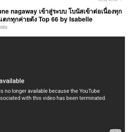
e nagaway เข้าสู่ระบบ โบนัสเข้าต่อเนื่องทุก
ตกทุกค่ายดัง Top 66 by Isabelle
rphy