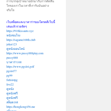
การบรรลุเป้าหมายมักมากับการตัดสิน
ใจของเราในเวลาที่เรารับมันอย่าง
จริงใจ
เว็บสล็อตและบาคาร่าของโครตดีเว็บนี้
เล่นแล้วรวยจัดๆ
https://918kissauto.xyz
หนังชนโรง
https://sagame168th.club
joker123
ดูหนังออนไลน์
https://www.pussy888play.com
pussy888
บาคาร่า168
https://www.pgslot.golf
pgslot77
pg99
fullslotpg
live22
ดูหนัง
ดูหนังฟรี
ดูหนังฟรี
สล็อต168
https://hongkong456.me