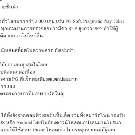
ายชั้นนำ
่วโลกมากกว่า 2,000 เกม เช่น PG Soft, Pragmatic Play, Joker
 ทุกเกมผ่านการตรวจสอบว่ามีค่า RTP สูงกว่า 96% ทำให้ผู้
้มากกว่าเว็บไซต์อื่น.
ี่นักเล่นสล็อตไม่ควรพลาด ดังเช่นว่า:
ี่มียอดเล่นสูงสุดในไทย
บนัสแตกต่อเนื่อง
ากค่าย PG ที่แจ็กพอเพียงตแตกบ่อยมาก
าก JILI
วิจิตรตระการตาที่มอบรางวัลใหญ่
 ได้ทั้งยังจากคอมพิวเตอร์ แท็บเล็ต รวมทั้งสมาร์ตโฟน รองรับ
 iOS หรือ Android โดยไม่ต้องดาวน์โหลดแอป เล่นผ่านโปรแก
แบบให้ใช้งานง่ายและโหลดเร็ว ไม่กระตุกหากแม้มีผู้เล่น