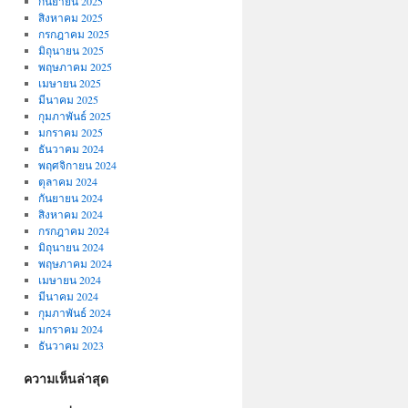
กันยายน 2025
สิงหาคม 2025
กรกฎาคม 2025
มิถุนายน 2025
พฤษภาคม 2025
เมษายน 2025
มีนาคม 2025
กุมภาพันธ์ 2025
มกราคม 2025
ธันวาคม 2024
พฤศจิกายน 2024
ตุลาคม 2024
กันยายน 2024
สิงหาคม 2024
กรกฎาคม 2024
มิถุนายน 2024
พฤษภาคม 2024
เมษายน 2024
มีนาคม 2024
กุมภาพันธ์ 2024
มกราคม 2024
ธันวาคม 2023
ความเห็นล่าสุด