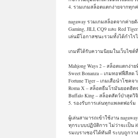
4. รวมเกมสล็อตแตกง่ายจากทุกค่
nagaway รวมเกมสล็อตจากค่ายดังทั
Gaming, JILI, CQ9 และ Red Tiger
เล่นมีโอกาสชนะรวมทั้งได้กำไรได
เกมที่ได้รับความนิยมในเว็บไซต์ท
Mahjong Ways 2 – สล็อตแตกง่ายท
Sweet Bonanza – เกมทอฟฟี่สีสด โ
Fortune Tiger – เกมเสือนำโชคจ
Roma X – สล็อตธีมโรมันยอดฮิตจ
Buffalo King – สล็อตสัตว์ป่าสุด
5. รองรับการเล่นทุกแพลตฟอร์ม
ผู้เล่นสามารถเข้าใช้งาน nagaway
ทุกระบบปฏิบัติการ ไม่ว่าจะเป็น
รมเบราเซอร์ได้ทันที ระบบถูกวาง