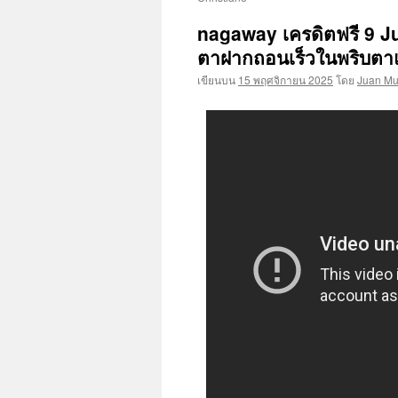
เนื้อหา
nagaway เครดิตฟรี 9 Jun
ตาฝากถอนเร็วในพริบตาแ
เขียนบน
15 พฤศจิกายน 2025
โดย
Juan Mu