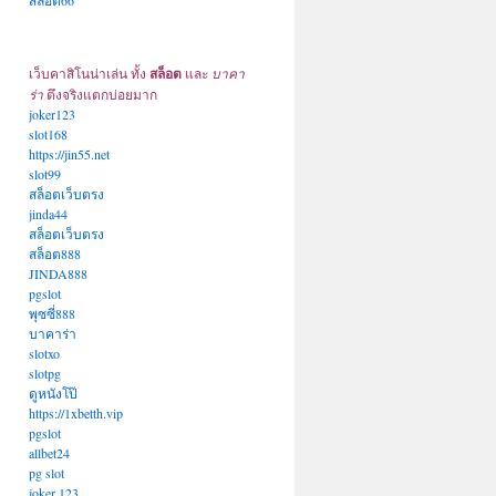
สล็อต66
เว็บคาสิโนน่าเล่น ทั้ง
สล็อต
และ
บาคา
ร่า
ตึงจริงแตกบ่อยมาก
joker123
slot168
https://jin55.net
slot99
สล็อตเว็บตรง
jinda44
สล็อตเว็บตรง
สล็อต888
JINDA888
pgslot
พุซซี่888
บาคาร่า
slotxo
slotpg
ดูหนังโป๊
https://1xbetth.vip
pgslot
allbet24
pg slot
joker 123