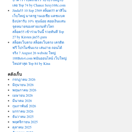
เลย Top 74 by Chance Sexy168c.com
Jinda55 10 Sep 2569 สล็อต55 คาสิโน
เว็บใหญ่ มาตรฐานเอเชีย แคชแบค
ยิงปลารับ 10% ทุนน้อย สอยเงินแสน
จุดหมายของสายเกมทั่วโลก
สล็อต55 เข้าร่วมวันนี้ รวยทันที Top
27 by Kirsten jin55.guru
สล็อตเว็บตรง สล็อตเว็บตรง เครดิต
ฟรี โปรโมชั่นแรง เล่นง่าย ถอนได้
จริง 7 August 26 website ใหญ่
188Bets4.com พนันออนไลน์ เว็บใหญ่
ใหม่ล่าสุด Top 84 by Kina
คลังเก็บ
กรกฎาคม 2026
มิถุนายน 2026
พฤษภาคม 2026
เมษายน 2026
มีนาคม 2026
กุมภาพันธ์ 2026
มกราคม 2026
ธันวาคม 2025
พฤศจิกายน 2025
ตุลาคม 2025