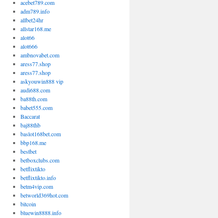
acebet789.com
adm789.info
allbet24hr
allstar168.me
alot66
alot666
ambnovabet.com
aress77.shop
aress77.shop
askyouwin888 vip
audi688.com
ba88th.com
babet555.com
Baccarat
baj88thb
baslot168bet.com
bbp168.me
bestbet
betboxclubs.com
betflixtikto
betflixtikto.info
betm4vip.com
betworld369hot.com
bitcoin
bluewin8888.info