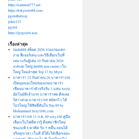
https://samurai777.net
https://tokyoslot88.com
pgslotbetway
joker123
pgslot
https://gogoslot.asia
เรื่องล่าสุด
Jinda888 สล็อต 2026 รวมเกมแตก
ง่าย ฟีเจอร์เด่น และวิธีเลือกเว็บที่
เหมาะกับผู้เล่น 10 กันยายน 2026
website ใหญ่ jin888.asia casino เว็บ
ใหญ่ ใหม่ล่าสุด Top 17 by Myra
บาคาร่า 22 กันยายน 26 บาคาร่า168
เปิดมุมมองใหม่ของเกมบาคาร่า
เซียนบาคาร่าตัวจริงรับ 3 แสน ระบบ
อัตโนมัติเจ้าแรก บาคาร่าสด ดีลเลอ
ร์สาวสวย บาคาร่า168 สมัครไว ได้
โปรใหญ่ ใช้สิทธิ์ทันใจ Top 89 by
Mohammed Sexy168c.com
บาคาร่า168 11 ก.ค. 69 sexy168 คู่มือ
เลือกเว็บไพ่ที่ควรรู้ ดีลสมาชิกใหม่
ชนะ/แพ้ 8 ตาติด รับ 5 หมื่น ถอนได้
จริงทุกเวลา เว็บดี มีโต๊ะให้เลือกเยอะ
บาคาร่า เปิดเกมไว รับโปรใหญ่ไป