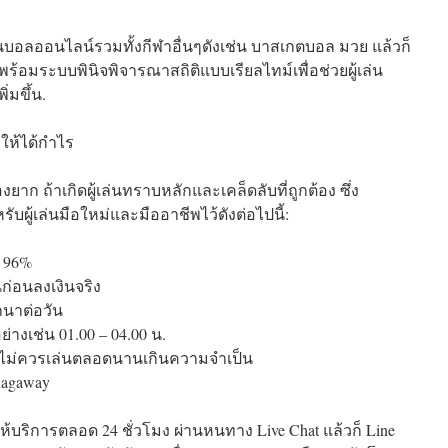
นันบอลออนไลน์รวมทั้งกีฬาอื่นๆดังเช่น บาสเกตบอล มวย แล้วก็
พร้อมระบบพินิจพิจารณาสถิติแบบเรียลไทม์เพื่อช่วยผู้เล่น
่มขึ้น.
ให้ได้กำไร
งยาก ถ้าเกิดผู้เล่นทราบหลักและเคล็ดลับที่ถูกต้อง ซึ่ง
ับผู้เล่นมือใหม่และมืออาชีพไว้ดังต่อไปนี้:
า 96%
ก่อนลงเงินจริง
นาต่อวัน
ย่างเช่น 01.00 – 04.00 น.
ี ไม่ควรเล่นตลอดนานเกินความจำเป็น
nagaway
ริการตลอด 24 ชั่วโมง ผ่านหนทาง Live Chat แล้วก็ Line