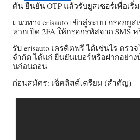
ต้น ยืนยัน OTP แล้วรับยูสเซอร์เพื่อเริ่
แนวทาง erisauto เข้าสู่ระบบ กรอกยูสเ
หากเปิด 2FA ให้กรอกรหัสจาก SMS ห
รับ erisauto เครดิตฟรี ได้เช่นไร ตรวจ
จำกัด ได้แก่ ยืนยันเบอร์หรือฝากอย่าง
นก่อนถอน
ก่อนสมัคร: เช็คลิสต์เตรียม (สำคัญ)