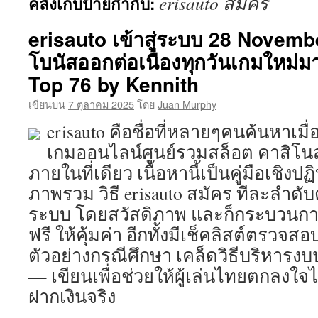
erisauto สมัคร
คลังเก็บป้ายกำกับ:
เนื้อหา
erisauto เข้าสู่ระบบ 28 Novemb
โบนัสออกต่อเนื่องทุกวันเกมใหม่ม
Top 76 by Kennith
เขียนบน
7 ตุลาคม 2025
โดย
Juan Murphy
erisauto คือชื่อที่หลายๆคนค้นหาเ
เกมออนไลน์ศูนย์รวมสล็อต คาสิโนส
ภายในที่เดียว เนื้อหานี้เป็นคู่มือเชิงปฏ
ภาพรวม วิธี erisauto สมัคร ทีละลำดับ
ระบบ โดยสวัสดิภาพ และก็กระบวนการใ
ฟรี ให้คุ้มค่า อีกทั้งมีเช็คลิสต์ตรวจส
ตัวอย่างกรณีศึกษา เคล็ดวิธีบริหารง
— เขียนเพื่อช่วยให้ผู้เล่นไทยตกลงใจไ
ฝากเงินจริง