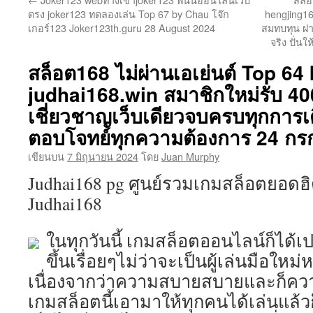
เนื้อหา
ตรง joker123 ทดลองเล่น Top 67 by Chau โจ๊ก
hengjing168
เกอร์123 Joker123th.guru 28 August 2024
สมทบทุน ฝา
จริง ปั่นใ
สล็อต168 ไม่ผ่านเอเย่นต์ Top 6
judhai168.win สมาชิกใหม่รับ 40
เชี่ยวชาญเว็บเดียวจบครบทุกการเ
ตอบโจทย์ทุกความต้องการ 24 กร
เขียนบน
7 มิถุนายน 2024
โดย
Juan Murphy
Judhai168 pg ศูนย์รวมเกมสล็อตยอดฮิ
Judhai168
ในทุกวันนี้ เกมสล็อตออนไลน์ก็ได้เป
ขึ้นเรื่อยๆไม่ว่าจะเป็นผู้เล่นมือใหม
เนื่องจากว่าความสบายสบายและก็ความ
เกมสล็อตนี้เอามาให้ทุกคนได้เล่นแล้วก