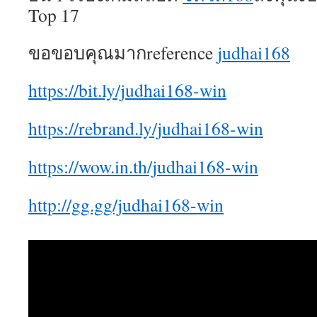
Top 17
ขอขอบคุณมากreference
judhai168
https://bit.ly/judhai168-win
https://rebrand.ly/judhai168-win
https://wow.in.th/judhai168-win
http://gg.gg/judhai168-win