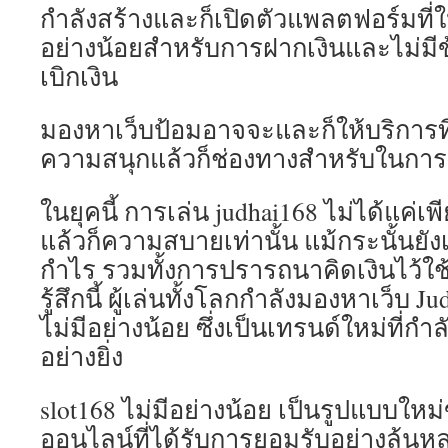
กำลังสร้างและก็เปิดตัวแพลตฟอร์มที่ใ
อย่างน้อยสำหรับการฝากเงินและไม่มี
เบิกเงิน
มองหาเว็บป้อมอาจจะและก็ให้บริการที่
ความสนุกแล้วก็ช่องทางสำหรับในกา
ในยุคนี้ การเล่น judhai168 ไม่ได้แค่เ
แล้วก็ความสบายเท่านั้น แม้กระนั้นยัง
กำไร รวมทั้งการปรารถนาคิดเงินไว้
รู้สึกนี้ ผู้เล่นทั้งโลกกำลังมองหาเว็บ Ju
ไม่มีอย่างน้อย ซึ่งเป็นเทรนด์ใหม่ที่ก
อย่างยิ่ง
slot168 ไม่มีอย่างน้อย เป็นรูปแบบให
ออนไลน์ที่ได้รับการยอมรับอย่างล้นหลา