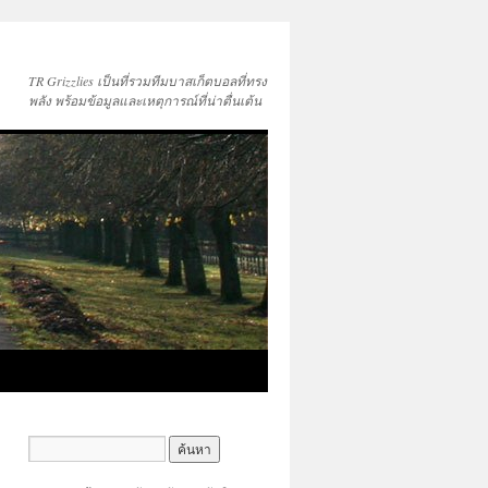
TR Grizzlies เป็นที่รวมทีมบาสเก็ตบอลที่ทรง
พลัง พร้อมข้อมูลและเหตุการณ์ที่น่าตื่นเต้น