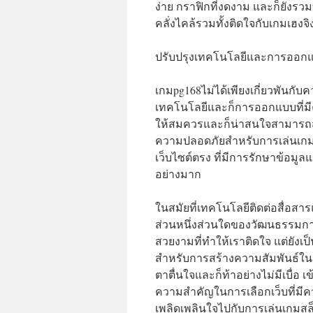
ง่าย กราฟิกที่งดงาม และก็ยังรวมท
คลั่งไคล้รวมทั้งติดใจกับเกมเฮงจ
ปรับปรุงเทคโนโลยีและการออกแ
เกมpg168ไม่ได้เพียงเกี่ยวพันกับ
เทคโนโลยีและก็การออกแบบที่มี
ให้สมควรและก็น่าสนใจสามารถสร
ความปลอดภัยสำหรับการเล่นเกมออ
เว็บไซต์ตรง ที่มีการรักษาข้อมูลแล
อย่างมาก
ในสมัยที่เทคโนโลยีติดต่อสื่อสาร
ส่วนหนึ่งส่วนใดของวัฒนธรรมการ
สวยงามที่ทำให้เราติดใจ แต่ยังเ
สำหรับการสร้างความสัมพันธ์ในสั
ตาตื่นใจและก็ท้าอย่างไม่มีเบื่อ 
ความสำคัญในการเลือกเว็บที่มีคว
เพลิดเพลินใจไปกับการเล่นเกมสล็