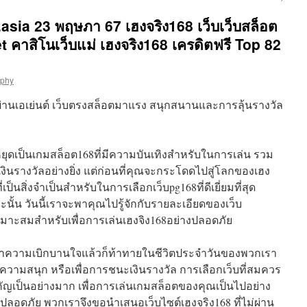
sia 23 พฤษภา 67 เฮงจริง168 เว็บเว็บสล็อต
 คาสิโนเว็บแม่ เฮงจริง168 เครดิตฟรี Top 82
rphy
ผ่านเอเย่นต์ เว็บตรงสล็อตมาแรง สนุกสนานและการลุ้นรางวัล
ุดเป็นเกมสล็อต168ที่มีความบันเทิงสำหรับในการเล่น รวม
ินรางวัลอย่างยิ่ง แต่ก่อนที่คุณจะกระโดดไปสู่โลกของเฮง
ป็นสิ่งจำเป็นสำหรับในการเลือกเว็บpg168ที่ดีเยี่ยมที่สุด
นั้น วันนี้เราจะพาคุณไปรู้จักกับรายละเอียดของเว็บ
ะเหมาะสมสำหรับเพื่อการเล่นเฮงจิง168อย่างปลอดภัย
นาความเบิกบานใจแล้วก็ท้าทายในชีวิตประจำวันของพวกเรา
่อความสนุก หรือเพื่อการชนะเงินรางวัล การเลือกเว็บที่สมควร
สำคัญเป็นอย่างมาก เพื่อการเล่นเกมสล็อตของคุณเป็นไปอย่าง
ลอดภัย พวกเราจึงขอนำเสนอเว็บไซต์เฮงจริง168 ที่ไม่ผ่าน