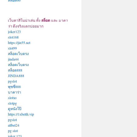
สล็อต66
เว็บคาสิโนน่าเล่น ทั้ง
สล็อต
และ
บาคา
ร่า
ตึงจริงแตกบ่อยมาก
joker123
slot168
https://jin55.net
slot99
สล็อตเว็บตรง
jinda44
สล็อตเว็บตรง
สล็อต888
JINDA888
pgslot
พุซซี่888
บาคาร่า
slotxo
slotpg
ดูหนังโป๊
https://1xbetth.vip
pgslot
allbet24
pg slot
joker 123