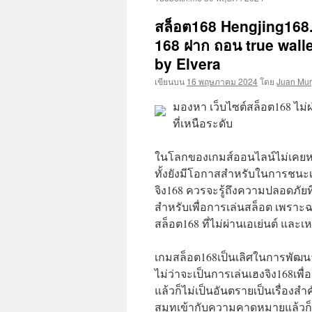
เนื้อหา
สล็อต168 Hengjing168.a
168 ฝาก ถอน true wallet
by Elvera
เขียนบน
16 พฤษภาคม 2024
โดย
Juan Mu
มองหา เว็บไซต์สล็อต168 ไม่
ที่เหนือระดับ
ในโลกของเกมส์ออนไลน์ไม่เคยหย
ทั้งยังมีโอกาสสำหรับในการชนะเง
จิง168 ควรจะรู้ถึงความปลอดภัยที่เ
สำหรับเพื่อการเล่นสล็อต เพราะฉะ
สล็อต168 ที่ไม่ผ่านเอเย่นต์ แล
เกมสล็อต168เป็นเลิศในการพัฒ
ไม่ว่าจะเป็นการเล่นเฮงจิง168เพื
แล้วก็ไม่เป็นอันตรายเป็นเรื่อง
สมูทเข้ากับความคาดหมายแล้วก็ป