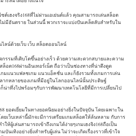
เหมาะสมได้อย่างแน่ใจ
บไซต์เฮงจริง168ที่ไม่ผ่านเอเย่นต์แล้ว คุณสามารถเล่นสล็อต
ไม่มีอันตราย ในส่วนนี้ พวกเราจะแบ่งปันเคล็ดลับสำหรับใน
ไลน์ด้วยเว็บ เว็บ สล็อตออนไลน์
ิจกรรมที่เติบโตขึ้นอย่างเร็ว ด้วยความสะดวกสบายและความ
ล็อต168ผ่านอินเทอร์เน็ต ถือว่าเป็นช่องทางที่น่าดึงดูด
็นเกมแนวแฟลชเกม แนวแอ็คชั่น และก็ยังรวมทั้งเกมการเล่น
ลายของเกมที่มีอยู่ในโลกออนไลน์นั้นประดิษฐ์
ก็น่าทึ่งไปพร้อมๆกับการพัฒนาเทคโนโลยีที่มีการเปลี่ยนไป
ง168 ยอดเยี่ยมในทางยอดนิยมอย่างยิ่งในปัจจุบัน โดยเฉพาะใน
โดยเว็บเหล่านี้มักจะมีการเตรียมเกมสล็อตให้ล้นหลาม กับการ
ทำให้ผู้เล่นสามารถเข้าถึงเกมได้ง่ายๆเกมเฮงจิง168ถือเป็น
บันเทิงอย่างยิ่งสำหรับผู้เล่น ไม่ว่าจะเกิดเรื่องราวที่เข้าใจ