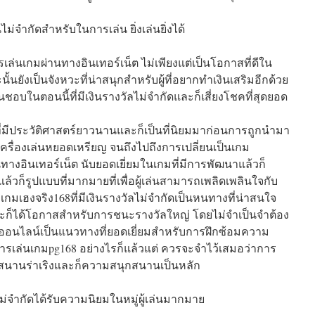
ไม่จำกัดสำหรับในการเล่น ยิ่งเล่นยิ่งได้
เล่นเกมผ่านทางอินเทอร์เน็ต ไม่เพียงแต่เป็นโอกาสที่ดีใน
นยังเป็นจังหวะที่น่าสนุกสำหรับผู้ที่อยากทำเงินเสริมอีกด้วย
นชอบในตอนนี้ที่มีเงินรางวัลไม่จำกัดและก็เสี่ยงโชคที่สุดยอด
ี่มีประวัติศาสตร์ยาวนานและก็เป็นที่นิยมมาก่อนการถูกนำมา
เครื่องเล่นหยอดเหรียญ จนถึงไปถึงการเปลี่ยนเป็นเกม
ทางอินเทอร์เน็ต นับยอดเยี่ยมในเกมที่มีการพัฒนาแล้วก็
ล้วก็รูปแบบที่มากมายที่เพื่อผู้เล่นสามารถเพลิดเพลินใจกับ
กมเฮงจริง168ที่มีเงินรางวัลไม่จำกัดเป็นหนทางที่น่าสนใจ
ละก็ได้โอกาสสำหรับการชนะรางวัลใหญ่ โดยไม่จำเป็นจำต้อง
อนไลน์เป็นแนวทางที่ยอดเยี่ยมสำหรับการฝึกซ้อมความ
รเล่นเกมpg168 อย่างไรก็แล้วแต่ ควรจะจำไว้เสมอว่าการ
กสนานร่าเริงและก็ความสนุกสนานเป็นหลัก
ม่จำกัดได้รับความนิยมในหมู่ผู้เล่นมากมาย