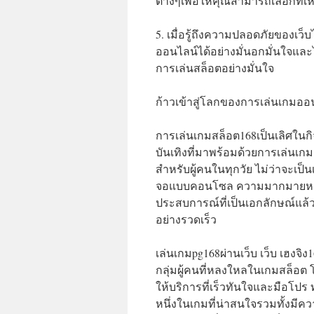
ต่างๆเพื่อให้คุณสามารถเลือกที่
5. เมื่อรู้ถึงความปลอดภัยของเว็
ออนไลน์ได้อย่างมั่นอกมั่นใจและ
การเล่นสล็อตอย่างมั่นใจ
ก้าวเข้าสู่โลกของการเล่นเกมออน
การเล่นเกมสล็อต168เป็นเลิศในก
บันเทิงที่มาพร้อมด้วยการเล่นเกมส
สำหรับผู้คนในทุกวัย ไม่ว่าจะเป
จอแบบคอนโซล ความมากมายหลากห
ประสบการณ์ที่เป็นเอกลักษณ์แล้ว
อย่างรวดเร็ว
เล่นเกมpg168ผ่านเว็บ เว็บ เฮงจิ
กลุ่มผู้คนที่หลงใหลในเกมสล็อต 
ให้บริการที่เร็วทันใจและมือโปร 
หนึ่งในเกมที่น่าสนใจรวมทั้งมีความ