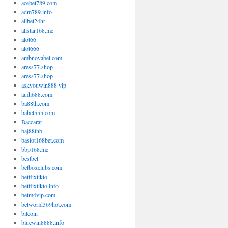
acebet789.com
adm789.info
allbet24hr
allstar168.me
alot66
alot666
ambnovabet.com
aress77.shop
aress77.shop
askyouwin888 vip
audi688.com
ba88th.com
babet555.com
Baccarat
baj88thb
baslot168bet.com
bbp168.me
bestbet
betboxclubs.com
betflixtikto
betflixtikto.info
betm4vip.com
betworld369hot.com
bitcoin
bluewin8888.info