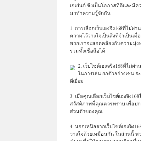
เอเย่นต์ ซึ่งเป็นโอกาสที่ดีและม
มาทำความรู้จักกัน
1. การเลือกเว็บเฮงจิง168ที่ไม่ผ
ความไว้วางใจเป็นสิ่งที่จำเป็นเมื
พวกเราจะสอดคล้องกับความมุ่งห
รวมทั้งเชื่อถือได้
2. เว็บไซต์เฮงจริง168ที่ไม่
ในการเล่น ยกตัวอย่างเช่น ระ
ดีเยี่ยม
3. เมื่อคุณเลือกเว็บไซต์เฮงจิง16
สวัสดิภาพที่คุณควรทราบ เพื่อ
ส่วนตัวของคุณ
4. นอกเหนือจากเว็บไซต์เฮงจิง168ที
วางใจด้วยเหมือนกัน ในส่วนนี้ 