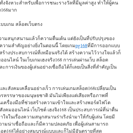
ั้งจังหวะสำหรับเพื่อการชนะรางวัลที่มีมูลค่าสูง ทำให้ผู้คน
ิง168มาก
บบเกม สล็อตเว็บตรง
ความสนุกสนานแล้วก็ความตื่นเต้น แต่ยังเป็นที่ปรับปรุงของ
ความสำคัญอย่างยิ่งในตอนนี้ โดยเกม
pg168
ที่มีการออกแบบ
้างประสบการณ์ที่เหมือนจริงได้ สร้างความไว้วางใจแล้วก็
นไลน์ ในเว็บเกมเฮงจริง168 การเล่นผ่านเว็บ สล็อต
ะการเงินของผู้เล่นอย่างเชื่อถือได้ก็เลยเป็นสิ่งที่สำคัญเป็น
และสังคมเคลื่อนอย่างเร็ว การเล่นเกมสล็อต168เปลี่ยนเป็น
หรรษาของมนุษยชาติ มันไม่เพียงแต่เสียงหรือภาพที่
ป็นเครื่องมือที่ช่วยสร้างความเข้าใจและสร้างพอร์ตไฟโต
งคมออนไลน์ เว็บไซต์ เฮงจิง168 เป็นประสบการณ์ที่น่าตื่น
เข้าใจในเรื่องความสนุกสนานร่าเริงนำมาให้กับผู้เล่น โดยมี
ามน่าเชื่อถือและก็มีความปลอดภัย เพื่อผู้เล่นสามารถ
อต168ได้อย่างสมบูรณ์แบบและก็ไม่มีอันตรายที่สุด