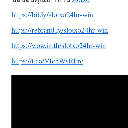
https://bit.ly/slotxo24hr-win
https://rebrand.ly/slotxo24hr-win
https://wow.in.th/slotxo24hr-win
https://t.co/VIe5WsRFrc