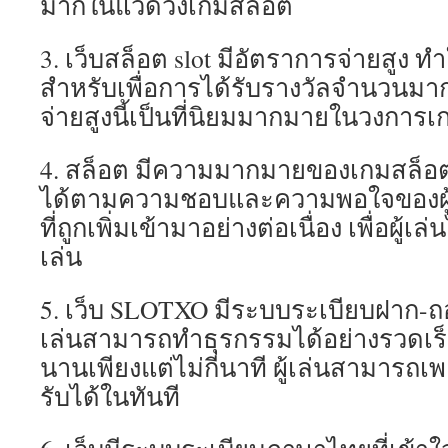
มากในแวดวงเกมสล็อต
3. เว็บสล็อต slot มีอัตราการจ่ายสูง ทำ
สำหรับเพื่อการได้รับรางวัลจำนวนมาก
จ่ายสูงนี้เป็นที่นิยมมากมายในวงการ
4. สล็อต มีความมากมายของเกมสล็อต
ได้ตามความชอบและความพอใจของผู้เ
ที่ถูกเพิ่มเข้ามาอย่างต่อเนื่อง เพื่อผู้
เล่น
5. เว็บ SLOTXO มีระบบระเบียบฝาก-ถอน
เล่นสามารถทำธุรกรรมได้อย่างรวดเร
นานเพียงแต่ไม่กี่นาที ผู้เล่นสามารถเพล
รับได้ในทันที