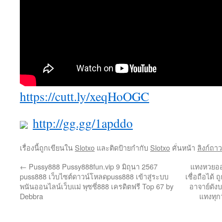
https://cutt.ly/xeqHoOGC
http://gg.gg/1apddo
เรื่องนี้ถูกเขียนใน
Slotxo
และติดป้ายกำกับ
Slotxo
คั่นหน้า
ลิงก์ถา
←
Pussy888 Pussy888fun.vip 9 มิถุนา 2567
แทงหวยออ
puss888 เว็บไซต์ดาวน์โหลดpuss888 เข้าสู่ระบบ
เชื่อถือได้
พนันออนไลน์เว็บแม่ พุซซี่888 เครดิตฟรี Top 67 by
อาจาย์ดัง
Debbra
แทงทุก