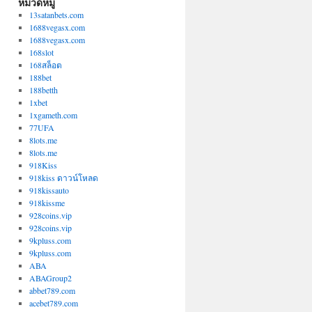
หมวดหมู่
13satanbets.com
1688vegasx.com
1688vegasx.com
168slot
168สล็อต
188bet
188betth
1xbet
1xgameth.com
77UFA
8lots.me
8lots.me
918Kiss
918kiss ดาวน์โหลด
918kissauto
918kissme
928coins.vip
928coins.vip
9kpluss.com
9kpluss.com
ABA
ABAGroup2
abbet789.com
acebet789.com