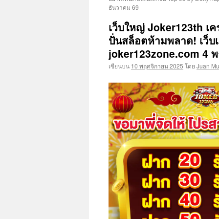
เนื้อหา
ธันวาคม 69
เว็บใหญ่ Joker123th เ
ปั่นสล็อตห้ามพลาด! เว็บเ
joker123zone.com 4 พฤ
เขียนบน
10 พฤศจิกายน 2025
โดย
Juan Mu