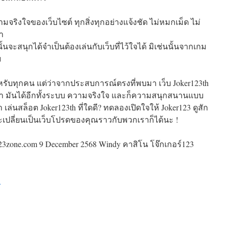
 ความจริงใจของเว็บไซต์ ทุกสิ่งทุกอย่างแจ้งชัด ไม่หมกเม็ด ไม่
า
นจะสนุกได้จำเป็นต้องเล่นกับเว็บที่ไว้ใจได้ มิเช่นนั้นจากเกม
ย
ำหรับทุกคน แต่ว่าจากประสบการณ์ตรงที่พบมา เว็บ Joker123th
ดว่า มันได้อีกทั้งระบบ ความจริงใจ และก็ความสนุกสนานแบบ
 เล่นสล็อต Joker123th ที่ใดดี? ทดลองเปิดใจให้ Joker123 ดูสัก
าจจะเปลี่ยนเป็นเว็บโปรดของคุณราวกับพวกเราก็ได้นะ !
123zone.com 9 December 2568 Windy คาสิโน โจ๊กเกอร์123
h