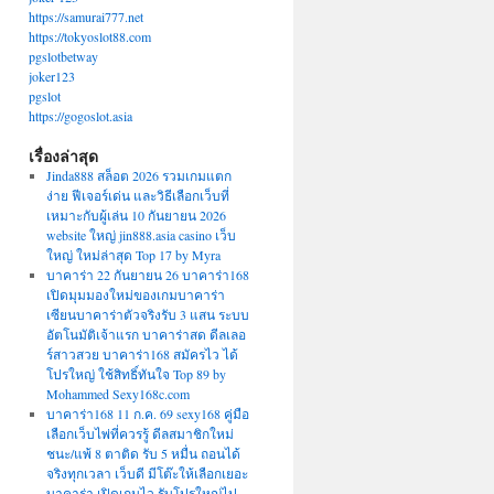
https://samurai777.net
https://tokyoslot88.com
pgslotbetway
joker123
pgslot
https://gogoslot.asia
เรื่องล่าสุด
Jinda888 สล็อต 2026 รวมเกมแตก
ง่าย ฟีเจอร์เด่น และวิธีเลือกเว็บที่
เหมาะกับผู้เล่น 10 กันยายน 2026
website ใหญ่ jin888.asia casino เว็บ
ใหญ่ ใหม่ล่าสุด Top 17 by Myra
บาคาร่า 22 กันยายน 26 บาคาร่า168
เปิดมุมมองใหม่ของเกมบาคาร่า
เซียนบาคาร่าตัวจริงรับ 3 แสน ระบบ
อัตโนมัติเจ้าแรก บาคาร่าสด ดีลเลอ
ร์สาวสวย บาคาร่า168 สมัครไว ได้
โปรใหญ่ ใช้สิทธิ์ทันใจ Top 89 by
Mohammed Sexy168c.com
บาคาร่า168 11 ก.ค. 69 sexy168 คู่มือ
เลือกเว็บไพ่ที่ควรรู้ ดีลสมาชิกใหม่
ชนะ/แพ้ 8 ตาติด รับ 5 หมื่น ถอนได้
จริงทุกเวลา เว็บดี มีโต๊ะให้เลือกเยอะ
บาคาร่า เปิดเกมไว รับโปรใหญ่ไป