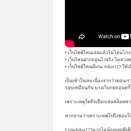
• เว็บไซต์ไหนเล่นแล้วไม่โดนโกง
• เว็บไหนฝากถอนไวจริง ไม่ลวง
• เว็บไซต์ไหนมีเกม Joker123 ให้
เป็นเข้าใจเลย เนื่องจากว่าตอนเ
รอบเหมือนกัน บางเว็บกดถอนครั
เพราะเหตุใดถึงเลือกเล่นสล็อตค่
หากถามว่าเพราะเหตุไรถึงชอบใจค่
• เกมJoker123มากไม่น้อยเลยทีเ