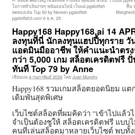
เนื้อหา
โอกาสทำเงินง่ายๆ พนันออนไลน์ เว็บแม่ pgslotfish
ลื่น
ทดลองเล่น Top 50 by Noreen pgslotfish
Margheri
pgslotfish3.com 6 ธ.ค. 25
Happy168 Happy168.ai 14 APR
ลงทุนที่นี่ นักลงทุนแฮปปี้ทุกราย วันเ
แอดมินมืออาชีพ ให้คำแนะนำตรงจุ
กว่า 5,000 เกม สล็อตเครดิตฟรี ปั่
ทันที Top 79 by Anne
เขียนบน
4 กุมภาพันธ์ 2026
โดย
Juan Murphy
Happy168 รวมเกมสล็อตยอดนิยม แตกห
เดิมพันสุดพิเศษ
เว็บไซต์สล็อตที่ผมคิดว่า “เข้าไปแล้ว
จำเป็นต้องชูให้ สล็อตเครดิตฟรี แบบไ
คนที่เล่นสล็อตมาหลายเว็บไซต์ พบทั้งยั