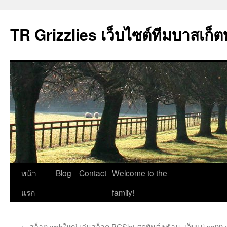
TR Grizzlies เว็บไซต์ทีมบาสเก็ต
ข้าม
หน้า
Blog
Contact
Welcome to the
ไป
แรก
family!
ยัง
←
สล็อต webใหญ่ เล่นสล็อต PGSlot สุดมันส์ พร้อม
เว็บแม่ pg99 