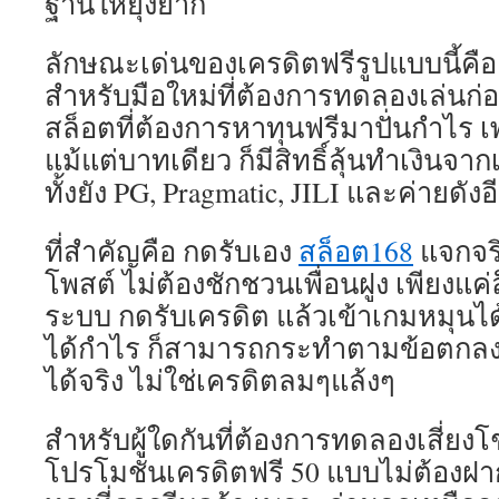
ฐานให้ยุ่งยาก
ลักษณะเด่นของเครดิตฟรีรูปแบบนี้คือ
สำหรับมือใหม่ที่ต้องการทดลองเล่นก่
สล็อตที่ต้องการหาทุนฟรีมาปั่นกำไร เ
แม้แต่บาทเดียว ก็มีสิทธิ์ลุ้นทำเงินจ
ทั้งยัง PG, Pragmatic, JILI และค่ายดัง
ที่สำคัญคือ กดรับเอง
สล็อต168
แจกจริ
โพสต์ ไม่ต้องชักชวนเพื่อนฝูง เพียงแค
ระบบ กดรับเครดิต แล้วเข้าเกมหมุนได้
ได้กำไร ก็สามารถกระทำตามข้อตกลงน้
ได้จริง ไม่ใช่เครดิตลมๆแล้งๆ
สำหรับผู้ใดกันที่ต้องการทดลองเสี่ยง
โปรโมชั่นเครดิตฟรี 50 แบบไม่ต้องฝาก