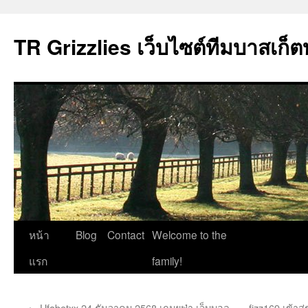
TR Grizzlies เว็บไซต์ทีมบาสเก็ต
ข้าม
หน้า
Blog
Contact
Welcome to the
ไป
แรก
family!
ยัง
←
Ufabetxx 24 ธันวาคม 2568 เกมยูฟ่า เว็บบอล
fizz169 เข้าส