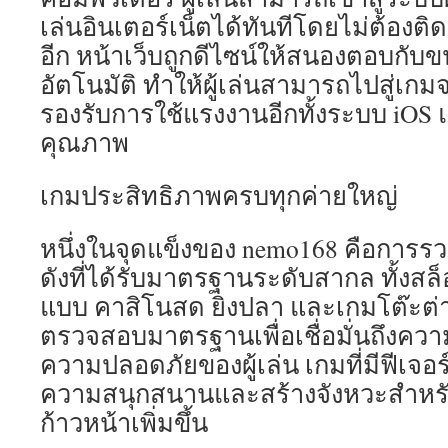
เล่นอินเตอร์เน็ตได้ทันทีโดยไม่ต้องติด
อีก หน้าเว็บถูกดีไซน์ให้สนองตอบกั
อัตโนมัติ ทำให้ผู้เล่นสามารถไปสู่เกมจ
รองรับการใช้แรงงานอีกทั้งระบบ iOS แล
คุณภาพ
เกมประสิทธิภาพครบทุกค่ายใหญ่
หนึ่งในจุดแข็งของ nemo168 คือการ
ดังที่ได้รับมาตรฐานระดับสากล ทั้ง
แบบ คาสิโนสด ยิงปลา และเกมโต๊ะต่
ตรวจสอบมาตรฐานเพื่อเชื่อมั่นถึงคว
ความปลอดภัยของผู้เล่น เกมที่มีฟีเจอร
ความสนุกสนานและสร้างจังหวะสำหร
ก้าวหน้าเพิ่มขึ้น