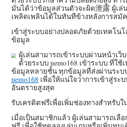
มั่นได้ว่าข้อมูลส่วนตัวจะผิด泄露 ผู้เ
เพลิดเพลินได้ในทันทีข้างหลังการสมั
เข้าสู่ระบบอย่างปลอดภัยด้วยเทคโนโล
ข้อมูล
ผู้เล่นสามารถเข้าระบบผ่านหน้าเว
ด้วยระบบ nemo168 เข้าระบบ ที่ใช้
ข้อมูลหลายชั้น ทุกข้อมูลที่ส่งผ่านระบ
nemo168
เพื่อให้แน่ใจว่าการเข้าสู่ระบ
อันตรายสูงสุด
รับเครดิตฟรีเพื่อเพิ่มช่องทางสำหรับใ
เมื่อเป็นสมาชิกแล้ว ผู้เล่นสามารถเลื
ฟรี เพื่อใช้ทดลองเล่นเกมหรือเพิ่มทุนเด