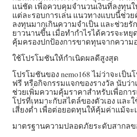
แน่ชัด เพื่อควบคุมจำนวนเงินที่ลงทุนใน
แต่ละรอบการเล่น แนวทางแบบนี้ช่วย
ลงทุนมากเกินความจำเป็น และช่วยรักษ
ยาวนานขึ้น เมื่อทำกำไรได้ควรจะหยุ
คุ้มครองปกป้องการขาดทุนจากความอย
ใช้โปรโมชันให้กำเนิดผลดีสูงสุด
โปรโมชันของ nemo168 ไม่ว่าจะเป็นโ
ฟรี หรือกิจกรรมแจกของรางวัล นับว่าเป
ช่วยเพิ่มความคุ้มราคาสำหรับเพื่อการเ
โปรที่เหมาะกับสไตล์ของตัวเอง และใ
เสี่ยงต่ำ เพื่อต่อยอดทุนให้คุ้มค่าแม้จะ
มาตรฐานความปลอดภัยระดับสากลขอ