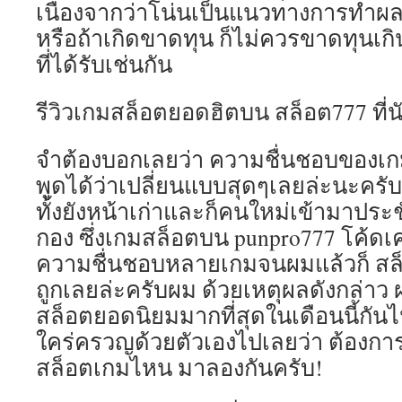
เนื่องจากว่าโน่นเป็นแนวทางการทำผลก
หรือถ้าเกิดขาดทุน ก็ไม่ควรขาดทุนเก
ที่ได้รับเช่นกัน
รีวิวเกมสล็อตยอดฮิตบน สล็อต777 ที่นั
จำต้องบอกเลยว่า ความชื่นชอบของเ
พูดได้ว่าเปลี่ยนแบบสุดๆเลยล่ะนะครั
ทั้งยังหน้าเก่าและก็คนใหม่เข้ามาปร
กอง ซึ่งเกมสล็อตบน punpro777 โค้ดเครด
ความชื่นชอบหลายเกมจนผมแล้วก็ สล็
ถูกเลยล่ะครับผม ด้วยเหตุผลดังกล่าว
สล็อตยอดนิยมมากที่สุดในเดือนนี้กันไ
ใคร่ครวญด้วยตัวเองไปเลยว่า ต้องก
สล็อตเกมไหน มาลองกันครับ!