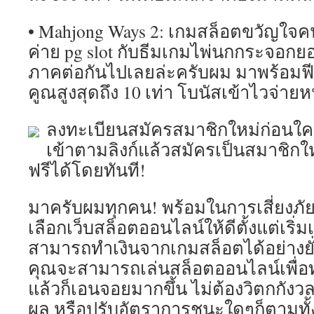
• Mahjong Ways 2: เกมสล็อตขวัญใจคน
ค่าย pg slot กับธีมเกมไพ่นกกระจอกย
ภาคต่อกันไปเลยล่ะครับผม มาพร้อมฟีพ
คูณสูงสุดถึง 10 เท่า โบนัสเข้าไวจ่าย
ลงทะเบียนสมัครสมาชิกใหม่ก่อนใค
เข้าตามลิงก์แล้วสมัครเป็นสมาชิกให
ฟรีได้โดยทันที!
มาครับผมทุกคน! พร้อมในการเสี่ยงภัยคร
เลือกเว็บสล็อตออนไลน์ให้ดีตั้งแต่เริ่
สามารถทำเงินจากเกมสล็อตได้อย่างยั่งยื
คุณจะสามารถเล่นสล็อตออนไลน์เพื่อท
แล้วก็เอนจอยมากขึ้น ไม่ต้องวิตกกังวล
ผล หรือปรับอัตราการชนะใดๆก็ตามทั้