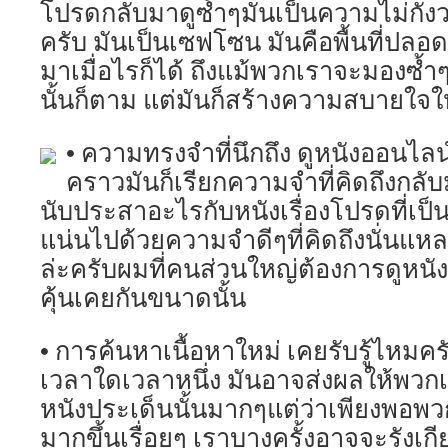
โปรดกลับมาดูซ้ำๆมันเป็นความไม่กัง
ครับ มันเป็นเซฟโซน มันคือพื้นที่ปลอ
มาเมื่อไรก็ได้ ถึงแม้พวกเราจะมองซ้
นั้นก็ตาม แต่มันก็สร้างความสบายใจให้
• ความทรงจำที่นึกถึง ดูหนังออนไลน
คราวมันก็เรียกความจำที่คิดถึงกลั
นับประสาอะไรกับหนังเรื่องโปรดที่เป็
แน่นไปด้วยความจำดีๆที่คิดถึงนั่นแห
ล่ะครับผมที่คนส่วนใหญ่ต้องการดูหนังอ
คุ้นเคยกันขนาดนั้น
• การค้นหาเนื้อหาใหม่ เคยรับรู้ไหมคร
เวลาใดเวลาหนึ่ง มันอาจส่งผลให้พวก
หนังประเด็นนั้นมากๆแต่ว่าเพียงพอพวก
มากขึ้นเรื่อยๆ เราบางครั้งอาจจะรังเกีย