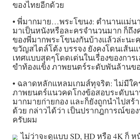
ของไทยอีกด้วย
• พี่มากมาย…พระโขนง: ตำนานแม่น
มาเป็นหนังหรือละครจำนวนมาก ก็ถึงคร
ของพี่มากพระโขนงกันบ้างแล้วล่ะนะ
ขวัญสไตล์โต้ง บรรจง ยังคงโดนเส้
เทศแบบสุดๆโดดเด่นในเรื่องของการเล
ขำท้องแข็ง ภาพยนตร์ระดับพันล้านข
• ฉลาดหลักแหลมเกมส์ทุจริต: ไม่มีใคร
ภาพยนตร์แนวคดโกงข้อสอบระดับนานา
มากมายก่ายกอง และก็ยังถูกนำไปสร้า
ด้วย กล่าวได้ว่า เป็นปรากฎการณ์ของ
ครับผม
ไม่ว่าจะดูแบบ SD, HD หรือ 4K ก็ 