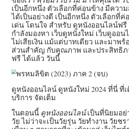
ออนไล
เป็นอีกหนึ่ง ตัวเลือกที่ค่อนข้าง มีคว
ฟรี
ได้เป็นอย่างดี เป็นอีกหนึ่ง ตัวเลือกที
24
ชั่วโมง
เด่น โดนใจ สำหรับ ดูหนังออนไลน์ฟรี
หนัง
กำลังมองหา เว็บดูหนังใหม่ เว็บดูออนไล
เว็บ
ตรง
ไม่เสียเงิน แม้แต่บาทเดียว และมาพร้อ
ดู
ส่วนสำคัญ กับคุณภาพ และประสิทธิภาพ
หนัง
ออนไล
ฟรี ได้แล้ว วันนี้
ใหม่
ล่าสุด
Top
55
by
ดูหนังออนไลน์ ดูหนังใหม่ 2024 ที่นี่ ที่เ
Bernar
บริการ จัดเต็ม
ในตอนนี้
ดูหนังออนไลน์
เป็นที่นิยมอย
วัย ไม่ว่าจะเป็นวัยรุ่น วัยทำงาน วัยชรา