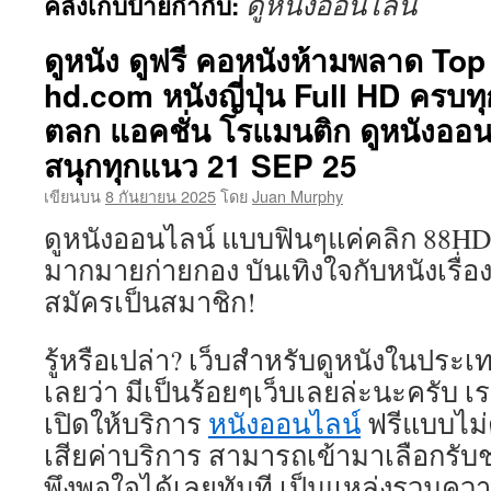
ดูหนังออนไลน์
คลังเก็บป้ายกำกับ:
เนื้อหา
ดูหนัง ดูฟรี คอหนังห้ามพลาด Top
hd.com หนังญี่ปุ่น Full HD ครบ
ตลก แอคชั่น โรแมนติก ดูหนังออนไ
สนุกทุกแนว 21 SEP 25
เขียนบน
8 กันยายน 2025
โดย
Juan Murphy
ดูหนังออนไลน์ แบบฟินๆแค่คลิก 88HD ดู
มากมายก่ายกอง บันเทิงใจกับหนังเรื่
สมัครเป็นสมาชิก!
รู้หรือเปล่า? เว็บสำหรับดูหนังในประเท
เลยว่า มีเป็นร้อยๆเว็บเลยล่ะนะครับ เรา
เปิดให้บริการ
หนังออนไลน์
ฟรีแบบไม่
เสียค่าบริการ สามารถเข้ามาเลือกรับชม
พึงพอใจได้เลยทันที เป็นแหล่งรวมความร