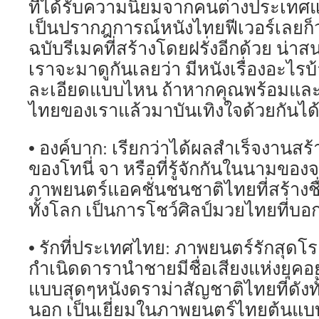
ที่ได้รับความนิยมจากคนต่างประเทศแ
เป็นปรากฎการณ์หนังไทยฟีเวอร์เลยก็ว่า
ฉบับรีเมคที่สร้างโดยฝรั่งอีกด้วย น่า
เราจะมาดูกันเลยว่า มีหนังเรื่องอะไรบ้
ละเอียดแบบไหน ถ้าหากคุณพร้อมและเ
ไทยของเราแล้วมาบันเทิงใจด้วยกันได้
• องค์บาก: เรียกว่าได้ผลสำเร็จงานสร
ของโทนี่ จา หรือที่รู้จักกันในนามของ
ภาพยนตร์แอคชั่นชนชาติไทยที่สร้างช
ทั้งโลก เป็นการโชว์ศิลป์มวยไทยที่บอก
• รักที่ประเทศไทย: ภาพยนตร์รักสุดโ
กำเนิดดารานำชายมีชื่อเสียงแห่งยุคอย่
แบบสุดๆหนังดราม่าสัญชาติไทยที่ดังท
นอก เป็นเยี่ยมในภาพยนตร์ไทยต้นแ