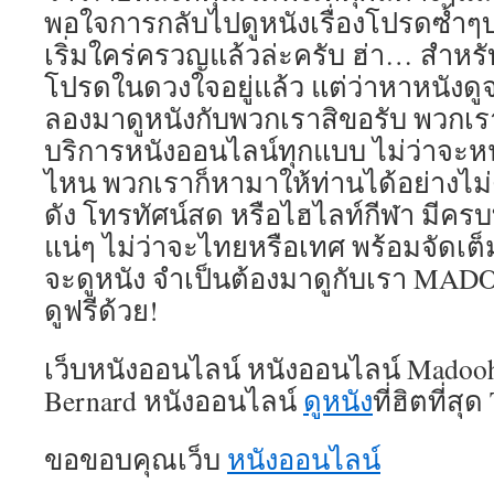
พอใจการกลับไปดูหนังเรื่องโปรดซ้ำๆ
เริ่มใคร่ครวญแล้วล่ะครับ ฮ่า… สำหรับใ
โปรดในดวงใจอยู่แล้ว แต่ว่าหาหนังดูจ
ลองมาดูหนังกับพวกเราสิขอรับ พวกเ
บริการหนังออนไลน์ทุกแบบ ไม่ว่าจะห
ไหน พวกเราก็หามาให้ท่านได้อย่างไม่ต้
ดัง โทรทัศน์สด หรือไฮไลท์กีฬา มีครบ
แน่ๆ ไม่ว่าจะไทยหรือเทศ พร้อมจัดเต็
จะดูหนัง จำเป็นต้องมาดูกับเรา MAD
ดูฟรีด้วย!
เว็บหนังออนไลน์ หนังออนไลน์ Madoo
Bernard หนังออนไลน์
ดูหนัง
ที่ฮิตที่สุ
ขอขอบคุณเว็บ
หนังออนไลน์