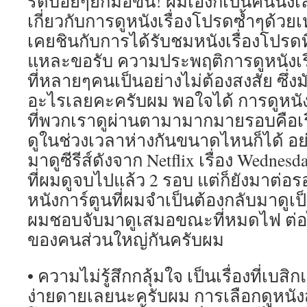
รดบ่อยๆยกมือขึ้น! ผมเองก็เป็นคนนึงเ
เกี่ยวกับการดูหนังเรื่องโปรดซ้ำๆด้วยเห
เคยชินกับการได้รับชมหนังเรื่องโปรดที
แหละขอรับ ความประพฤติการดูหนังเรื่
ที่หลายๆคนเป็นอย่างไม่ต้องสงสัย ซึ่งม
อะไรเลยคะครับผม พอใจได้ การดูหนัง
ที่พวกเราดูผ่านตามามากมายรอบคือเรื
ดูในช่วงเวลาห่างกันขนาดไหนก็ได้ อย่
มาดูซีรีส์ดังจาก Netflix เรื่อง Wedn
ที่ผมดูจบไปแล้ว 2 รอบ แต่ก็ยังมาต่อรอบ
หนังการ์ตูนที่ผมจำเป็นต้องกลับมาดูเป
ผมชอบจับมาดูเสมอขณะที่หมดไฟ ต่อไ
ของคนส่วนใหญ่กันครับผม
• ความไม่รู้สึกกลุ้มใจ เป็นเรื่องที่เบ
ง่ายดายเลยนะครับผม การเลือกดูหนังสักเ