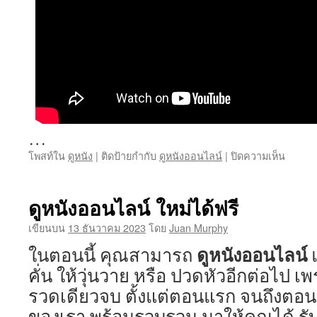
…
บน
โพสท์ใน
ดูหนัง
|
ติดป้ายกำกับ
ดูหนังออนไลน์
|
ปิดความเห็น
ดู
หนัง
madoo
ดูหนังออนไลน์ ใหม่ได้ฟรี
23
July
เขียนบน
13 ธันวาคม 2023
โดย
Juan Murphy
2567
ดูหนังออนไลน์
ในตอนนี้ คุณสามารถ
แ
หนัง
ออนไล
คั่น ให้วุ่นวาย หรือ ปวดหัวอีกต่อไป 
website
รวดเดียวจบ ตั้งแต่ตอนแรก จนถึงตอนจ
ดู
หนัง
ของเรา พร้อมรวบรวม มาให้คุณได้ รั