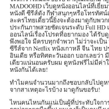
MADOOHD เว็บดูหนังออนไลน์ที่เยี่ยมที
หนังดี ซีรีส์ดัง กีฬาสนุกๆหรือโทรทัศน์
ละครไทยเดี๋ยวนี้ยิ่งจะต้องมาดูกับพว
ประกันภาพสวยชัดเจนระดับ Full HD แน
ออนไลน์เรื่องโปรดที่อยากมอง ได้รับดูซ
พึงพอใจ มีครบทุกจำพวก ไม่ว่าจะเป็น
ซีรีส์จาก Netflix หนังเกาหลี จีน ไทย 
อินเดีย หรือทิศตะวันออก บอกเลยว่า 
เดียวแน่นอนครับผม ดูหนังฟรีไม่มีค่าใ
หนังกันได้เลย!
ทำไมคนจำนวนมากถึงชอบกลับไปดูหนั
จากสาเหตุอะไรบ้าง มาดูกันขอรับ!
ไหนคนไหนกันแน่เป็นผู้ที่ประทับใจกา