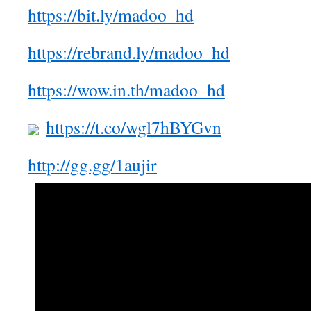
https://bit.ly/madoo_hd
https://rebrand.ly/madoo_hd
https://wow.in.th/madoo_hd
https://t.co/wgl7hBYGvn
http://gg.gg/1aujir