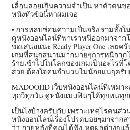
เลื่อนลอยเกินความจำเป็น หาตัวตนขอ
หนังหัวข้อนี้หาผมเจอ
• การหลบซ่อนความเป็นจริง รวมทั้งในท
ดูหนังออนไลน์ที่พาเราหนีออกมาจากโลก
ขอเสนอแนะ Ready Player One เลยครับ
เกมที่สนุกสนานมากมายๆการหนีจากโล
ร้ายเข้าไปในโลกของเกมเป็นอะไรที่โ
สวย ต้องใจคนจำนวนไม่น้อยแน่ๆครั
MADOOHD เว็บหนังออนไลน์ที่เหมาะสมท
ทุกวี่ทุกวัน ดูหนังแบบฟินๆได้ทุกหนทุกแ
เป็นไงบ้างครับกับ เพราะเหตุไรคนส่
หนังออนไลน์เรื่องโปรดบ่อยๆมาจากสาเ
ว่า ภายหลังที่คุณได้ฟังเหตุผลต่างๆแล้ว