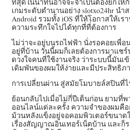
ที่สุดในนาทีนี้อาจจะจำเป็นต้องยกให
เกมระดับตำนานอย่าง slotxo24hr นำสม
Android รวมทั้ง iOS ที่ให้โอกาสให้เ
ความระทึกใจไปได้ทุกที่ที่ต้องการ
ไม่ว่าจะอยู่บนรถไฟฟ้า นั่งรอคอยเพื่อ
อยู่ที่บ้าน วันนี้ผมก็เลยต้องการมา
ดวงใจคนที่ใช้งานจริง ว่าระบบนี้มัน
เดิมพันของผมให้ง่ายและมีประสิทธิภ
การเปลี่ยนผ่าน สู่สมัยโมบายล์สปินที่ไ
ย้อนกลับไปเมื่อไม่กี่ปีเต็นก่อน ยามที
ออนไลน์แต่ละครั้ง ความจำของผมคือก
ม้วนหลังแข็งอยู่จอคอมพิวเตอร์ขนาดใ
เรื่องสัญญาณอินเทอร์เน็ตบ้าน และก็ร