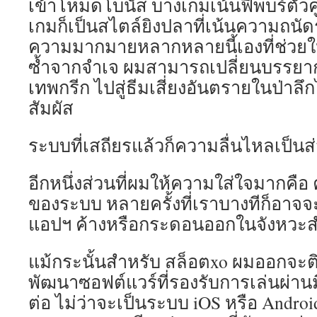
เข้าโหมดโบนัส บางเกมเน้นฟีพบร์ตัวคู
เกมก็เป็นสไตล์ยิงปลาที่เน้นความถนัด
ความมากมายหลากหลายนี้เองที่ช่วยให
ซ้ำจากจำเจ ผมสามารถเปลี่ยนบรรย
เทพกรีก ไปสู่ธีมเสี่ยงอันตรายในป่าลึก
สัมผัส
ระบบที่เสถียรแล้วก็ความลื่นไหลเป็น
อีกหนึ่งส่วนที่ผมให้ความใส่ใจมากคื
ของระบบ หลายครั้งที่เราบางทีก็อา
แอปฯ ค้างหรือกระดอนออกในจังหวะ
แม้กระนั้นสำหรับ สล็อตxo ผมออกจะต
พัฒนาซอฟต์แวร์ที่รองรับการเล่นผ่านม
ต่อ ไม่ว่าจะเป็นระบบ iOS หรือ Andr