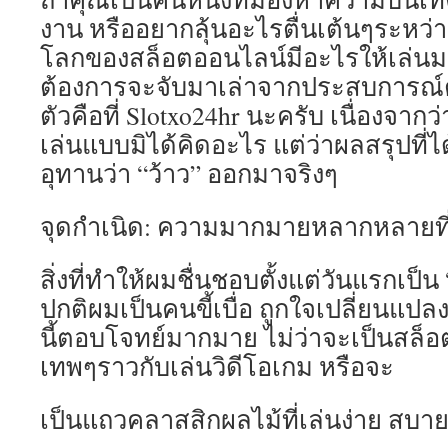
งาน หรืออยากลุ้นอะไรตื่นเต้นๆระหว่
โลกของสล็อตออนไลน์มีอะไรให้เล่นม
ต้องการจะจับมาเล่าจากประสบการณ์ต
ตัวคือที่ Slotxo24hr นะครับ เนื่องจาก
เล่นแบบมิได้คิดอะไร แต่ว่าผลสรุปที่
อุทานว่า “ว้าว” ออกมาจริงๆ
จุดกำเนิด: ความมากมายหลากหลายที่ไม
สิ่งที่ทำให้ผมชื่นชอบตั้งแต่วันแรกเป็
ปกติผมเป็นคนขี้เบื่อ ถูกใจเปลี่ยนแปล
นี้ตอบโจทย์มากมาย ไม่ว่าจะเป็นสล็อ
เทพๆราวกับเล่นวิดีโอเกม หรือจะ
เป็นแถวคลาสสิกผลไม้ที่เล่นง่าย สบา