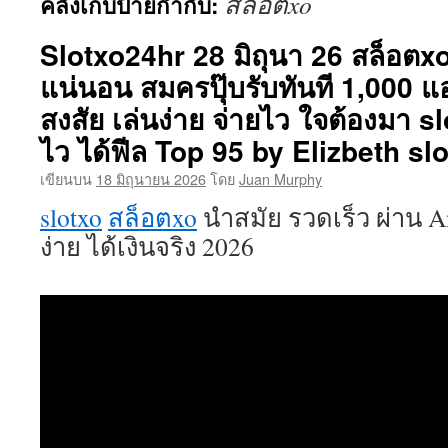
สล็อตxo
คลังเก็บป้ายกำกับ:
เนื้อหา
Slotxo24hr 28 มิถุนา 26 สล็อตxo 
แน่นอน สมครปุ๊บรับทันที 1,000 แอ
สงสัย เล่นง่าย จ่ายไว ใจต้องมา sl
ไว ได้ฟีล Top 95 by Elizbeth s
เขียนบน
18 มิถุนายน 2026
โดย
Juan Murphy
slotxo
สล็อตxo
นำสมัย รวดเร็ว ผ่าน A
ง่าย ได้เงินจริง 2026