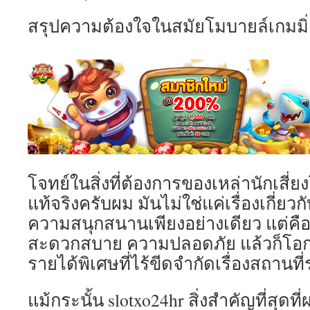
สรุปความต้องใจในสมัยโมบายล์เกมมิ่
โจทย์ในสิ่งที่ต้องการของเหล่านักเสี่
แท้จริงครับผม มันไม่ใช่แค่เรื่องเกี่ยว
ความสนุกสนานเพียงอย่างเดียว แต่คือ
สะดวกสบาย ความปลอดภัย แล้วก็โอก
รายได้พิเศษที่ไร้ขีดจำกัดเรื่องสถานที
แม้กระนั้น slotxo24hr สิ่งสำคัญที่สุดที