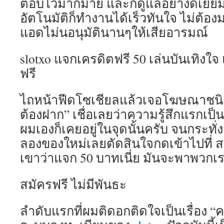
ตอบไวมากมาย และก็ดูแลอย่างดีเยี่
อัตโนมัติก็ทำงานได้เร็วทันใจ ไม่ต้อง
แอดไม่นอนุมัตินานๆให้เสียอารมณ์
slotxo แจกเครดิตฟรี 50 เล่นบันเทิงใจ
ฟรี
ไถหน้าฟีดโซเชียลแล้วเจอโฆษณาชนิด
ต้องฝาก” เชื่อเลยว่าความรู้สึกแรกเป
ผมเองก็เคยอยู่ในจุดนั้นครับ จนกระทั่
ลองของใหม่เลยตัดสินใจกดเข้าไปที่ สล็อ
เขาว่าแจก 50 บาทเนี่ย มันจะพาพว
สมัครฟรี ไม่มีพันธะ
ลำดับแรกที่ผมติดอกติดใจเป็นเรื่อง “