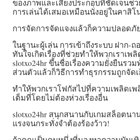
ของภาพและเสียงประกอบที่ชัดเจนช่
การเล่นได้เสมอเหมือนนั่งอยู่ในคาสิโ
การจัดการจัดแจงแล้วก็ความปลอดภั
ในฐานะผู้เล่น การเข้าถึงระบบ ฝาก-ถอน
ทันใจเกิดเรื่องที่ช่วยทำให้พวกเราเพล
slotxo24hr ขึ้นชื่อเรื่องความยั่งยืนรวม
ส่วนตัวแล้วก็วิธีการทำธุรกรรมถูกจัด
ทำให้พวกเราโฟกัสไปที่ความเพลิดเพล
เต็มที่โดยไม่ต้องห่วงเรื่องอื่น
slotxo24hr สนุกสนานกับเกมสล็อตนา
แรงจนกระทั่งจำต้องร้องว้าว!
ถ้าคุณเป็นคนหนึ่งที่มองหาความบันเทิง