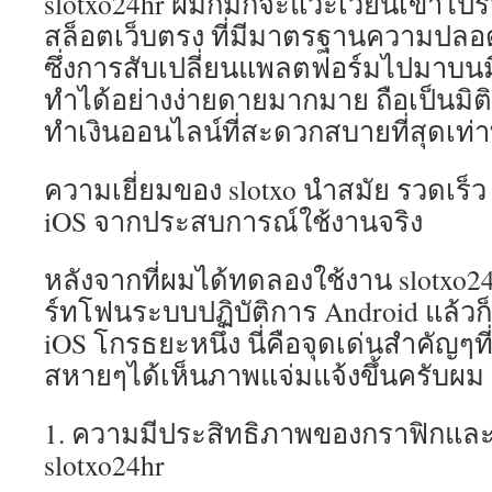
slotxo24hr ผมก็มักจะแวะเวียนเข้าไป
สล็อตเว็บตรง ที่มีมาตรฐานความปลอด
ซึ่งการสับเปลี่ยนแพลตฟอร์มไปมาบนมือ
ทำได้อย่างง่ายดายมากมาย ถือเป็นม
ทำเงินออนไลน์ที่สะดวกสบายที่สุดเท่า
ความเยี่ยมของ slotxo นำสมัย รวดเร็ว 
iOS จากประสบการณ์ใช้งานจริง
หลังจากที่ผมได้ทดลองใช้งาน slotxo24
ร์ทโฟนระบบปฏิบัติการ Android แล้วก็เค
iOS โกรธยะหนึ่ง นี่คือจุดเด่นสำคัญ
สหายๆได้เห็นภาพแจ่มแจ้งขึ้นครับผม
1. ความมีประสิทธิภาพของกราฟิกและก
slotxo24hr