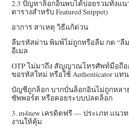
2.3 ปัญหาล็อกอินพบได้บ่อยรวมทั้งแน
ตารางสำหรับ Featured Snippet)
อาการ สาเหตุ วิธีแก้ด่วน
ลืมรหัสผ่าน พิมพ์ไม่ถูกหรือลืม กด “ลื
อีเมล
OTP ไม่มาถึง สัญญาณโทรศัพท์มือถืออ
ขอรหัสใหม่ หรือใช้ Authenticator แทน
บัญชีถูกล็อก บากบั่นล็อกอินไม่ถูกหลา
ซัพพอร์ต หรือคอยระบบปลดล็อก
3. m4new เครดิตฟรี — ประเภท แนวทา
งานให้คุ้ม