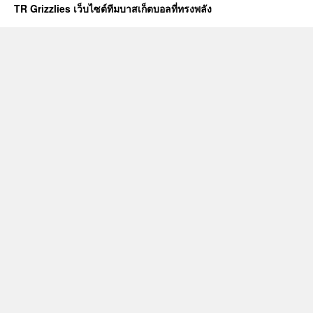
m4n
TR Grizzlies เว็บไซต์ทีมบาสเก็ตบอลที่ทรงพลัง
สมัค
สล็อ
รับ
โบนั
ฟรี
จ่าย
จริง
Top
1
by
Evo