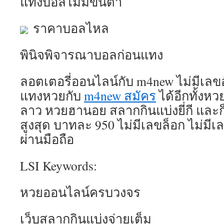
แทงบอลไม่มีขั้นต่ำ
ราคาบอลไหล
พินิจพิจารณาบอลก่อนแทง
ลอตเตอรี่ออนไลน์กับ m4new ไม่มีเลขอ
แทงหวยกับ
m4new สมัคร
ได้อีกทั้งห
ลาว หวยฮานอย สลากกินแบ่งยี่กี และก็ล
สูงสุด บาทละ 950 ไม่มีเลขล็อก ไม่มี
ผ่านมือถือ
LSI Keywords:
หวยออนไลน์ครบวงจร
เว็บสลากกินแบ่งจ่ายเต็ม