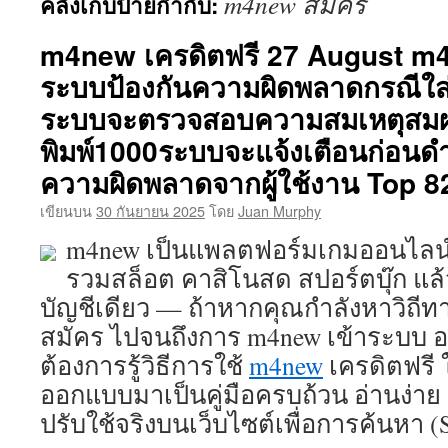
m4new สมัคร
คลังเก็บป้ายกำกับ:
เนื้อหา
m4new เครดิตฟรี 27 August m4n
ระบบป้องกันความผิดพลาดกรณีใส่
ระบบจะตรวจสอบความสมเหตุสมผ
พิมพ์1000ระบบจะแจ้งเตือนก่อนดำเ
ความผิดพลาดจากผู้ใช้งาน Top 8
เขียนบน
30 กันยายน 2025
โดย
Juan Murphy
m4new เป็นแพลตฟอร์มเกมออนไลน
รวมสล็อต คาสิโนสด สปอร์ตบุ๊ก แล้
บัญชีเดียว — ถ้าหากคุณกำลังหาวิถีทาง
สมัคร ไปจนถึงการ m4new เข้าระบบ อย
ต้องการรู้วิธีการใช้
m4new
เครดิตฟรี ให
ออกแบบมาเป็นคู่มือครบถ้วน อ่านง่าย
ปรับใช้จริงบนเว็บไซต์เพื่อการค้นหา 