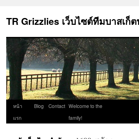
TR Grizzlies เว็บไซต์ทีมบาสเก็ต
ข้าม
หน้า
Blog
Contact
Welcome to the
ไป
แรก
family!
ยัง