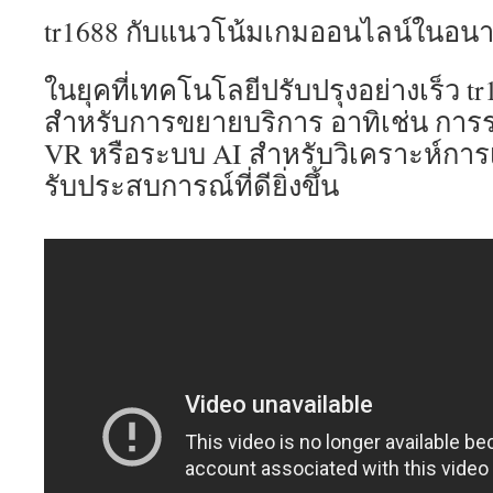
tr1688 กับแนวโน้มเกมออนไลน์ในอน
ในยุคที่เทคโนโลยีปรับปรุงอย่างเร็ว t
สำหรับการขยายบริการ อาทิเช่น กา
VR หรือระบบ AI สำหรับวิเคราะห์การเดิม
รับประสบการณ์ที่ดียิ่งขึ้น