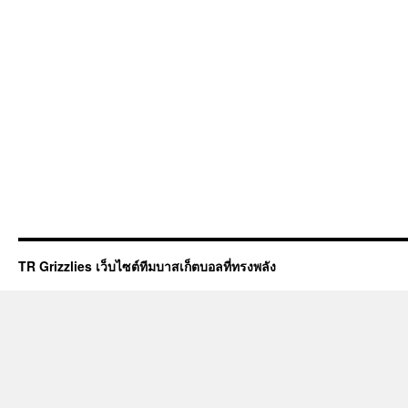
TR Grizzlies เว็บไซต์ทีมบาสเก็ตบอลที่ทรงพลัง