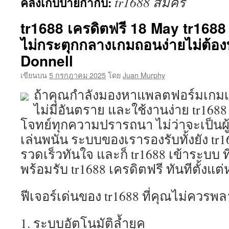
tr1688 สมัคร
คลังเก็บป้ายกำกับ:
เนื้อหา
tr1688 เครดิตฟรี 18 May tr1688 เ
ไม่กระตุกกลางเกมถอนง่ายไม่ต้อง
Donnell
เขียนบน
5 กรกฎาคม 2025
โดย
Juan Murphy
ถ้าคุณกำลังมองหาแพลตฟอร์มเกมเดิมพ
ไม่มีอันตราย และใช้งานง่าย tr1688 
โจทย์ทุกความปรารถนา ไม่ว่าจะเป็นผู้
เล่นพนัน ระบบของเรารองรับทั้งยัง tr16
รวดเร็วทันใจ และก็ tr1688 เข้าระบบ ท
พร้อมรับ tr1688 เครดิตฟรี ทันทีตั้งแต
ฟีเจอร์เด่นของ tr1688 ที่คุณไม่ควรพ
1. ระบบอัตโนมัติล้ำยุค