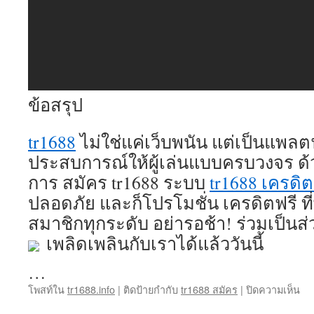
ข้อสรุป
tr1688
ไม่ใช่แค่เว็บพนัน แต่เป็นแพลตฟ
ประสบการณ์ให้ผู้เล่นแบบครบวงจร ด
การ สมัคร tr1688 ระบบ
tr1688 เครดิต
ปลอดภัย และก็โปรโมชั่น เครดิตฟรี ที
สมาชิกทุกระดับ อย่ารอช้า! ร่วมเป็น
เพลิดเพลินกับเราได้แล้ววันนี้
…
บน
โพสท์ใน
tr1688.info
|
ติดป้ายกำกับ
tr1688 สมัคร
|
ปิดความเห็น
tr1