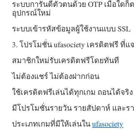
ระบบการันตีตัวตนด้วย OTP เมื่อใดก็
อุปกรณ์ใหม่
ระบบเข้ารหัสข้อมูลผู้ใช้งานแบบ SSL
3. โปรโมชั่น ufasociety เครดิตฟรี ที่แ
สมาชิกใหม่รับเครดิตฟรีโดยทันที
ไม่ต้องแชร์ ไม่ต้องฝากก่อน
ใช้เครดิตฟรีเล่นได้ทุกเกม ถอนได้จริง
มีโปรโมชั่นรายวัน รายสัปดาห์ และร
ประเภทเกมที่มีให้เล่นใน
ufasociety