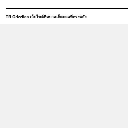
TR Grizzlies เว็บไซต์ทีมบาสเก็ตบอลที่ทรงพลัง