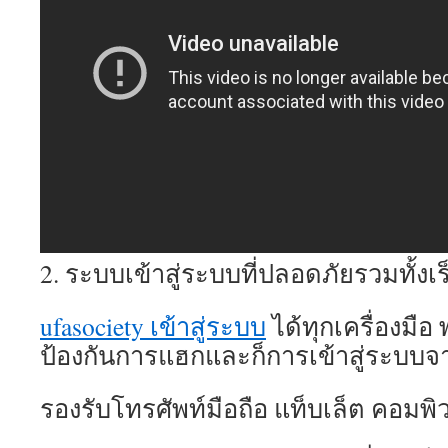
2. ระบบเข้าสู่ระบบที่ปลอดภัยรวมทั้งเร
ufasociety เข้าสู่ระบบ
ได้ทุกเครื่องมื
ป้องกันการแฮกและก็การเข้าสู่ระบบจาก
รองรับโทรศัพท์มือถือ แท็บเล็ต คอมพิ