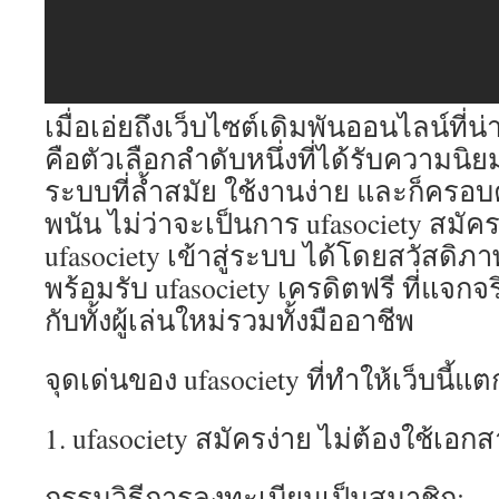
เมื่อเอ่ยถึงเว็บไซต์เดิมพันออนไลน์ที่น่
คือตัวเลือกลำดับหนึ่งที่ได้รับความนิย
ระบบที่ล้ำสมัย ใช้งานง่าย และก็คร
พนัน ไม่ว่าจะเป็นการ ufasociety สมัคร ท
ufasociety เข้าสู่ระบบ ได้โดยสวัสดิภ
พร้อมรับ ufasociety เครดิตฟรี ที่แจกจริ
กับทั้งผู้เล่นใหม่รวมทั้งมืออาชีพ
จุดเด่นของ ufasociety ที่ทำให้เว็บนี้แต
1. ufasociety สมัครง่าย ไม่ต้องใช้เอก
กรรมวิธีการลงทะเบียนเป็นสมาชิก: