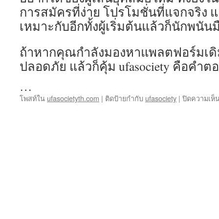
การสมัครที่ง่าย โปรโมชั่นที่แจกจริง
เหมาะกับอีกทั้งผู้เริ่มต้นแล้วก็นักพนัน
ถ้าหากคุณกำลังมองหาแพลตฟอร์มเดิม
ปลอดภัย แล้วก็คุ้ม ufasociety คือคำ
…
โพสท์ใน
ufasocietyth.com
|
ติดป้ายกำกับ
ufasociety
|
ปิดความเห็