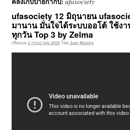
ufasociety
คลังเก็บป้ายกำกับ:
เนื้อหา
ufasociety 12 มิถุนายน ufasocie
มานาน มั่นใจได้ระบบออโต้ ใช้งา
ทุกวัน Top 3 by Zelma
เขียนบน
2 กรกฎาคม 2025
โดย
Juan Murphy