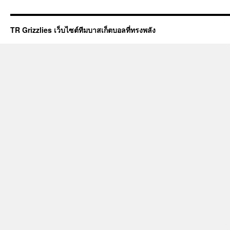
TR Grizzlies เว็บไซต์ทีมบาสเก็ตบอลที่ทรงพลัง