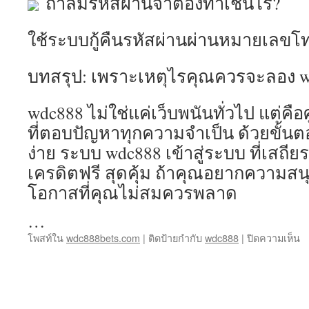
ถ้าลืมรหัสผ่านจำต้องทำเช่นไร?
ใช้ระบบกู้คืนรหัสผ่านผ่านหมายเลขโทร
บทสรุป: เพราะเหตุไรคุณควรจะลอง wd
wdc888 ไม่ใช่แค่เว็บพนันทั่วไป แต่ค
ที่ตอบปัญหาทุกความจำเป็น ด้วยขั้นตอ
ง่าย ระบบ wdc888 เข้าสู่ระบบ ที่เสถี
เครดิตฟรี สุดคุ้ม ถ้าคุณอยากความสนุก
โอกาสที่คุณไม่สมควรพลาด
…
บ
โพสท์ใน
wdc888bets.com
|
ติดป้ายกำกับ
wdc888
|
ปิดความเห็น
w
เข
สู่
ร
1