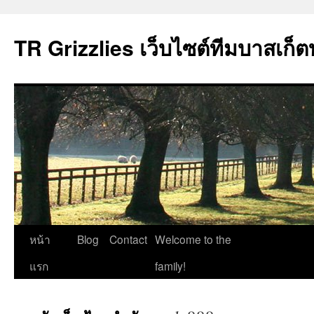
TR Grizzlies เว็บไซต์ทีมบาสเก็ต
ข้าม
หน้า
Blog
Contact
Welcome to the
ไป
แรก
family!
ยัง