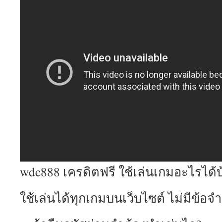
wdc888 เครดิตฟรี ใช้เล่นเกมอะไรได้บ
ใช้เล่นได้ทุกเกมบนเว็บไซต์ ไม่มีข้อจำ