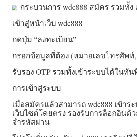
กระบวนการ wdc888 สมัคร รวมทั้ง 
เข้าสู่หน้าเว็บ wdc888
กดปุ่ม “ลงทะเบียน”
กรอกข้อมูลที่ต้อง (หมายเลขโทรศัพท์,
รับรอง OTP รวมทั้งเข้าระบบได้ในทันท
การเข้าสู่ระบบ
เมื่อสมัครแล้วสามารถ wdc888 เข้าระ
เว็บไซต์โดยตรง รองรับการล็อกอินด้
จำรหัสผ่าน