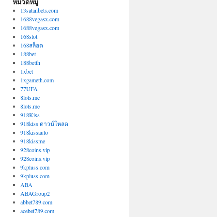
หมวดหมู่
13satanbets.com
1688vegasx.com
1688vegasx.com
168slot
168สล็อต
188bet
188betth
1xbet
1xgameth.com
77UFA
8lots.me
8lots.me
918Kiss
918kiss ดาวน์โหลด
918kissauto
918kissme
928coins.vip
928coins.vip
9kpluss.com
9kpluss.com
ABA
ABAGroup2
abbet789.com
acebet789.com