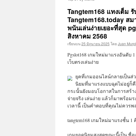
เนื้อหา
Tangtem168 แทงเต็ม รับ
Tangtem168.today สมาช
พนันเล่นง่ายเยอะที่สุด 
สิงหาคม 2568
เขียนบน
25 มิถุนายน 2025
โดย
Juan Murp
Pgslot168 เกมใหม่มาแรงอันดับ 1
เว็บตรงเล่นง่าย
ยุคที่เกมออนไลน์กลายเป็นส่
นิยมที่มาแรงแบบฉุดไม่อยู่ก็
กระนั้นยังมอบโอกาสในการสร้าง
จ่ายจริง เล่นง่าย แล้วก็มาพร้อม
เวลานี้ เป็นคำตอบที่คุณไม่ควร
tangtem168 เกมใหม่มาแรงชั้น 1
เกมยอดนิยมสูงสุดขณะนี้เป็น ชื