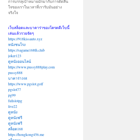
การบรรลุเป้าหมายมักมากับการตัดสิน
ใจของเราในเวลาที่เรารับมันอย่าง
จริงใจ
เว็บสล็อตและบาคาร่าของโครตดีเว็บนี้
เล่นแล้วรวยจัดๆ
https://918kissauto.xyz
หนังชนโรง
https://sagame168th.club
joker123
ดูหนังออนไลน์
https://www.pussy888play.com
pussy888
บาคาร่า168
https://www.pgslot.golf
pgslot77
pg99
fullslotpg
live22
ดูหนัง
ดูหนังฟรี
ดูหนังฟรี
สล็อต168
https://hongkong456.me