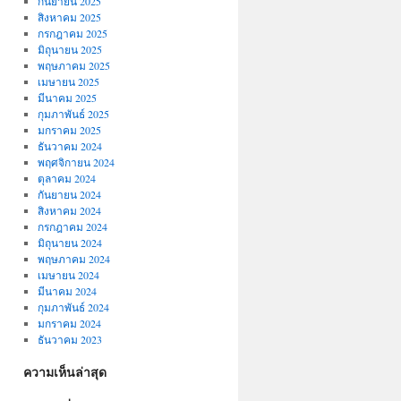
กันยายน 2025
สิงหาคม 2025
กรกฎาคม 2025
มิถุนายน 2025
พฤษภาคม 2025
เมษายน 2025
มีนาคม 2025
กุมภาพันธ์ 2025
มกราคม 2025
ธันวาคม 2024
พฤศจิกายน 2024
ตุลาคม 2024
กันยายน 2024
สิงหาคม 2024
กรกฎาคม 2024
มิถุนายน 2024
พฤษภาคม 2024
เมษายน 2024
มีนาคม 2024
กุมภาพันธ์ 2024
มกราคม 2024
ธันวาคม 2023
ความเห็นล่าสุด