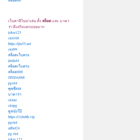
สล็อต66
เว็บคาสิโนน่าเล่น ทั้ง
สล็อต
และ
บาคา
ร่า
ตึงจริงแตกบ่อยมาก
joker123
slot168
https://jin55.net
slot99
สล็อตเว็บตรง
jinda44
สล็อตเว็บตรง
สล็อต888
JINDA888
pgslot
พุซซี่888
บาคาร่า
slotxo
slotpg
ดูหนังโป๊
https://1xbetth.vip
pgslot
allbet24
pg slot
joker 123