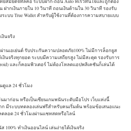
์สมัยดิจิทัลคือ ระบบฝาก-ถอน Auto ที่เร็วทันใจและถูกต้อง
น ฝากเงินภายใน 10 วินาที ถอนเงินด้านใน 30 วินาที รองรับ
ระบบ True Wallet สำหรับผู้ใช้งานที่ต้องการความสบายแบบ
เงินจริง
ม่ผ่านเอเย่นต์ รับประกันความปลอดภัย100% ไม่มีการล็อกยูส
ด้เงินจริงทุกยอด ระบบมีความเสถียรสูง ไม่มีสะดุด รองรับการ
roid) และก็คอมพิวเตอร์ ไม่ต้องโหลดแอปพลิเคชันก็เล่นได้
นดูแล 24 ชั่วโมง
ล่นมาก่อน หรือเป็นเซียนเกมพนันระดับมือโปร เว็บแห่งนี้
มาก มีระบบทดลองเล่นฟรีสำหรับคนเริ่มต้น พร้อมข้อเสนอแนะ
ตลอด 24 ชั่วโมงผ่านแชทสดหรือไลน์
ัส 100% ทำเงินออนไลน์ เล่นง่ายได้เงินจริง