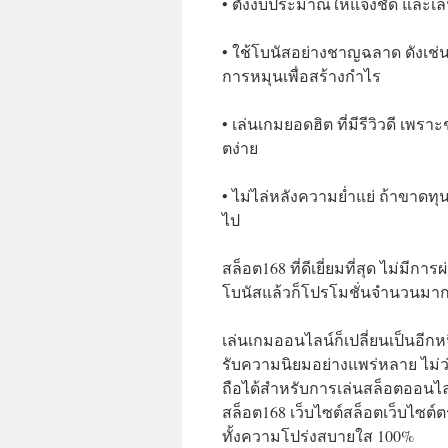
• ตั้งงบประมาณให้แจ้งชัด และเ
• ใช้โบนัสอย่างชาญฉลาด ดังเช่
การหมุนเพื่อสร้างกำไร
• เล่นเกมยอดฮิต ที่มีรีวิวดี เพ
ตง่าย
• ไม่ไล่หลังความย่ำแย่ ถ้าขาดทุ
ไป
สล็อต168 ที่ดีเยี่ยมที่สุด ไม่มี
โบนัสแล้วก็โปรโมชั่นจำนวนมา
เล่นเกมออนไลน์ก็เปลี่ยนเป็นอีกหน
รับความนิยมอย่างแพร่หลาย ไม่ว่
ถือได้สำหรับการเล่นสล็อตออนไลน์ 
สล็อต168 เว็บไซต์สล็อตเว็บไซต์ต
ทั้งความโปร่งสบายใส 100%