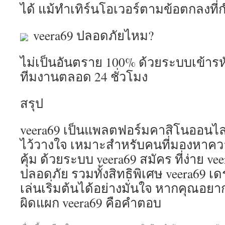
ได้ แม้ทำเทิร์นโอเวอร์ตามข้อตกลงที
veera69 ปลอดภัยไหม?
ไม่เป็นอันตราย 100% ด้วยระบบเข้าร
ทีมงานตลอด 24 ชั่วโมง
สรุป
veera69 เป็นแพลตฟอร์มคาสิโนออนไล
ไว้วางใจ เหมาะสำหรับคนที่มองหาคว
คุ้ม ด้วยระบบ veera69 สมัคร ที่ง่าย vee
ปลอดภัย รวมทั้งสิทธิพิเศษ veera69 เดรด
เล่นเริ่มต้นได้อย่างมั่นใจ หากคุณอย
ผิดแผก veera69 คือคำตอบ