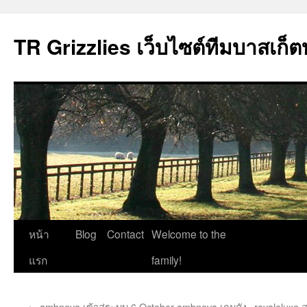
TR Grizzlies เว็บไซต์ทีมบาสเก็ต
ข้าม
หน้า
Blog
Contact
Welcome to the
ไป
แรก
family!
ยัง
←
ambnova เข้าสู่ระบบ 6 October ambnova เกมดัง
royaleluxe 