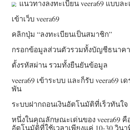
แนวทางลงทะเบียน veera69 แบบละเ
เข้าเว็บ veera69
คลิกปุ่ม “ลงทะเบียนเป็นสมาชิก”
กรอกข้อมูลส่วนตัวรวมทั้งบัญชีธนาค
ตั้งรหัสผ่าน รวมทั้งยืนยันข้อมูล
veera69 เข้าระบบ และก็รับ veera69 เดรด
พัน
ระบบฝากถอนเงินอัตโนมัติที่เร็วทันใจ
หนึ่งในคุณลักษณะเด่นของ veera69 
อัตโนมัติที่ใช้เวลาเพียงแค่ 10-30 วิน