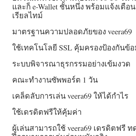
และก็ e-Wallet ชั้นหนึ่ง พร้อมแจ้งเ
เรียลไทม์
มาตรฐานความปลอดภัยของ veera69
ใช้เทคโนโลยี SSL คุ้มครองป้องกันข้อ
ระบบพิจารณาธุรกรรมอย่างเข้มงวด
คณะทำงานซัพพอร์ต 1 วัน
เคล็ดลับการเล่น veera69 ให้ได้กำไร
ใช้เดรดิตฟรีให้คุ้มค่า
ผู้เล่นสามารถใช้ veera69 เดรดิตฟรี 