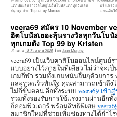
เนื้อหา
แตกบ่อยลุ้นรางวัลใหญ่ไม่อั้นโบนัสแตกทุกวันเล่น
ฟรี แค่ร่ว
สนุกทุกค่าย Top 41 by Marcus
ถอนเงินได
veera69 สมัคร 10 November ve
ฮิตโบนัสเยอะลุ้นรางวัลทุกวันโบนั
ทุกเกมดัง Top 99 by Kristen
เขียนบน
18 สิงหาคม 2025
โดย
Juan Murphy
veera69 เป็นเว็บคาสิโนออนไลน์ศูนย์ร
แบบอย่างไว้ภายในที่เดียว ไม่ว่าจะเ
เกมกีฬา รวมทั้งเกมพนันอื่นๆด้วยการ ve
และรวดเร็วทันใจ คุณสามารถเข้าถึง
ไม่กี่ขั้นตอน อีกทั้งระบบ
veera69 เข้าสู
รวมทั้งรองรับการใช้แรงงานผ่านอีกทั้ง
ก็คอมพิวเตอร์ พร้อมสิทธิพิเศษ
veera6
สมาชิกใหม่ที่ช่วยเพิ่มช่องทางได้กำไรตั