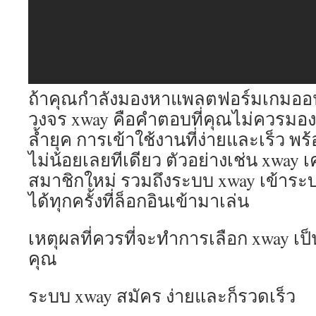
ถ้าคุณกำลังมองหาแพลตฟอร์มเกมออน
วงจร xway คือคำตอบที่คุณไม่ควรมองข
ล้ำยุค การเข้าใช้งานที่ง่ายและเร็ว พร
ไม่น้อยเลยทีเดียว ตัวอย่างเช่น xway 
สมาชิกใหม่ รวมถึงระบบ xway เข้าระบบ
ได้ทุกครั้งที่ล็อกอินเข้ามาเล่น
เหตุผลที่ควรที่จะทำการเลือก xway เป
คุณ
ระบบ xway สมัคร ง่ายและก็รวดเร็ว