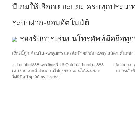
มีเกมให้เลือกเยอะแยะ ครบทุกประเภ
ระบบฝาก-ถอนอัตโนมัติ
รองรับการเล่นบนโทรศัพท์มือถือทุ
เรื่องนี้ถูกเขียนใน
xway.info
และติดป้ายกำกับ
xway สมัคร
คั่นหน้า
←
bombet888 เครดิตฟรี 16 October bombet888
ufanance เ
เล่นง่ายแตกดี ฝากถอนไม่ยุ่งยาก ถอนได้เต็มยอด
แตกหลักพั
ไม่มีบิด Top 98 by Elvera