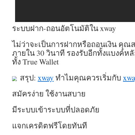
ระบบฝาก-ถอนอัตโนมัติใน xway
ไม่ว่าจะเป็นการฝากหรือถอนเงิน คุ
ภายใน 30 วินาที รองรับอีกทั้งแบงค
ทั้ง True Wallet
สรุป:
xway
ทำไมคุณควรเริ่มกับ
xwa
สมัครง่าย ใช้งานสบาย
มีระบบเข้าระบบที่ปลอดภัย
แจกเครดิตฟรีโดยทันที