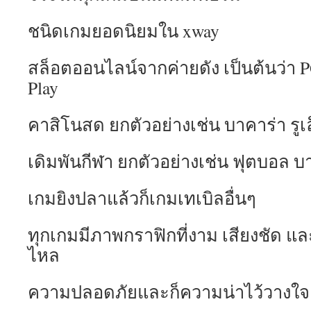
ชนิดเกมยอดนิยมใน xway
สล็อตออนไลน์จากค่ายดัง เป็นต้นว่า PG
Play
คาสิโนสด ยกตัวอย่างเช่น บาคาร่า รูเล
เดิมพันกีฬา ยกตัวอย่างเช่น ฟุตบอล
เกมยิงปลาแล้วก็เกมเทเบิลอื่นๆ
ทุกเกมมีภาพกราฟิกที่งาม เสียงชัด และ
ไหล
ความปลอดภัยและก็ความน่าไว้วางใจ