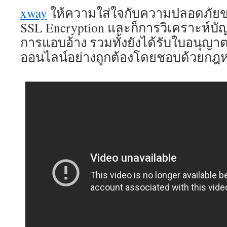
xway
ให้ความใส่ใจกับความปลอดภัยขอ
SSL Encryption และก็การวิเคราะห์บัญช
การแอบอ้าง รวมทั้งยังได้รับใบอนุญ
ออนไลน์อย่างถูกต้องโดยชอบด้วยกฎ