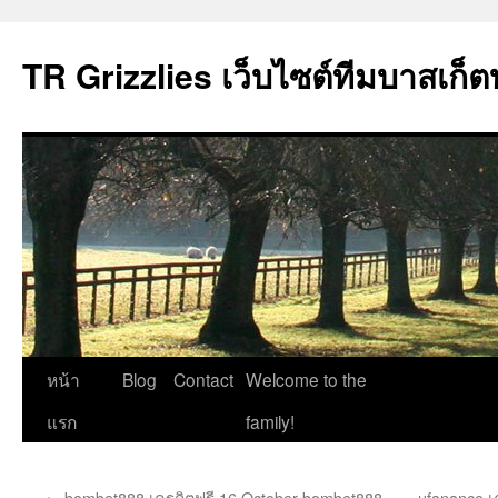
TR Grizzlies เว็บไซต์ทีมบาสเก็ต
ข้าม
หน้า
Blog
Contact
Welcome to the
ไป
แรก
family!
ยัง
←
bombet888 เครดิตฟรี 16 October bombet888
ufanance เ