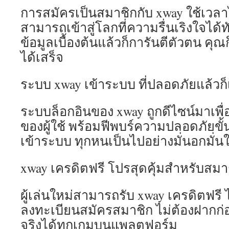
การสมัครเป็นสมาชิกกับ xway ใช้เวลาไม
สามารถเข้าสู่โลกที่ความรื่นเริงใจได้ท
ข้อมูลเบื้องต้นแล้วก็การันตีตัวตน ค
ได้เสร็จ
ระบบ xway เข้าระบบ ที่ปลอดภัยแล้วก็
ระบบล็อกอินของ xway ถูกดีไซน์มาเพื่
ของผู้ใช้ พร้อมฟีพบร์ความปลอดภัยขั้
เข้าระบบ ทุกหนเป็นไปอย่างมั่นอกมั่น
xway เครดิตฟรี โปรสุดคุ้มสำหรับสมา
ผู้เล่นใหม่สามารถรับ xway เครดิตฟรี 
ลงทะเบียนสมัครสมาชิก ไม่ต้องฝากก่
จริงได้ทุกเกมบนแพลตฟอร์ม