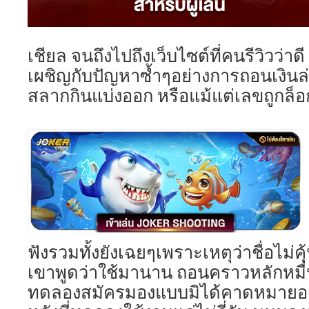
เชียล จนถึงไปถึงเว็บไซต์ที่คนรีวิวว่าด
เผชิญกับปัญหาซ้ำๆอย่างการถอนเงินล
สลากกินแบ่งออก หรือแม้แต่เลขถูกล
ฟังรวมทั้งยังเฉยๆเพราะเหตุว่าชื่อไม่ค
เขาพูดว่าใช้มานาน ถอนคราวหลักหมื่น
ทดลองสมัครมองแบบมิได้คาดหมายอะ