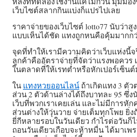
หลังที่ทดลองใช้งานแค่ไม่กี่วัน มุมม
เว็บไซต์สลากกินแบ่งก็แปรไปเลย
ราคาจ่ายของเว็บไซต์ lotto77 นับว่าส
แบบเห็นได้ชัด แทงถูกหนคือคุ้มมากกว
จุดที่ทำให้เรามีความคิดว่าเว็บแห่งนี้จ
ลูกค้าคืออัตราจ่ายที่จัดว่าแรงพอควร 
ในตลาดที่ให้เรทต่ำหรือหักเปอร์เซ็นต
ใน
แทงหวยออนไลน์
ถ้าเกิดแทง 3 ตั
ส่วน 2 ตัวด้านล่างได้ถึงบาทละ 95 ซึ่
เว็บที่พวกเราเคยเล่น และไม่มีการหัก
ส่วนต่างให้วุ่นวาย จ่ายเต็มทุกโพย ยิ่ง
ยี่กีหลายรอบในวันเดียว กำไรต่อวันก็ไ
ถอนวันเดียวเกือบจะห้าหมื่น ได้มาเพรา