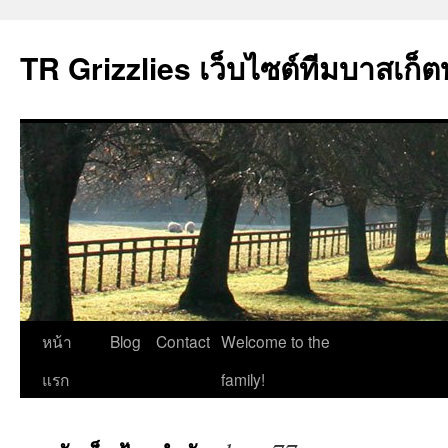
TR Grizzlies เว็บไซต์ทีมบาสเก็ต
ข้าม
หน้า
Blog
Contact
Welcome to the
ไป
แรก
family!
ยัง