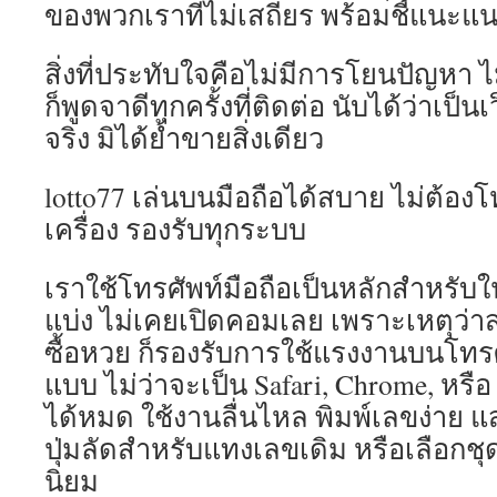
ของพวกเราที่ไม่เสถียร พร้อมชี้แนะ
สิ่งที่ประทับใจคือไม่มีการโยนปัญหา ไม
ก็พูดจาดีทุกครั้งที่ติดต่อ นับได้ว่าเป็นเ
จริง มิได้ย้ำขายสิ่งเดียว
lotto77 เล่นบนมือถือได้สบาย ไม่ต้อ
เครื่อง รองรับทุกระบบ
เราใช้โทรศัพท์มือถือเป็นหลักสำหรับ
แบ่ง ไม่เคยเปิดคอมเลย เพราะเหตุว่าสบ
ซื้อหวย ก็รองรับการใช้แรงงานบนโทรศั
แบบ ไม่ว่าจะเป็น Safari, Chrome, หรือ
ได้หมด ใช้งานลื่นไหล พิมพ์เลขง่าย แ
ปุ่มลัดสำหรับแทงเลขเดิม หรือเลือกชุ
นิยม