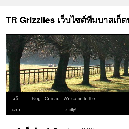
TR Grizzlies เว็บไซต์ทีมบาสเก็ต
ข้าม
หน้า
Blog
Contact
Welcome to the
ไป
แรก
family!
ยัง