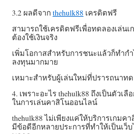
3.2 ผลดีจาก
thehulk88
เครดิตฟรี
สามารถใช้เครดิตฟรีเพื่อทดลองเล่นเ
ต้องใช้เงินจริง
เพิ่มโอกาสสำหรับการชนะแล้วก็ทำกำ
ลงทุนมากมาย
เหมาะสำหรับผู้เล่นใหม่ที่ปรารถนาท
4. เพราะอะไร thehulk88 ถึงเป็นตัวเลือก
ในการเล่นคาสิโนออนไลน์
thehulk88 ไม่เพียงแค่ให้บริการเกมคาส
มีข้อดีอีกหลายประการที่ทำให้เป็นเว็