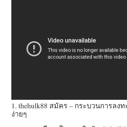
1. thehulk88 สมัคร – กระบวนการลงท
ง่ายๆ