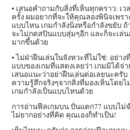
• เสนอคำถามกับสิ่งที่เห็นทุกคราว: เ
ครั้ง ผมอยากที่จะให้คุณลองพินิจเพราะ
แบบไหน เกมกำลังนิ่งหรือกำลังขยับ ถ้
จะไม่กดสปินแบบสุ่มๆอีก และก็จะเล่นอ
มากขึ้นด้วย
• ไม่ฝ่าฝืนเล่นในจังหวะที่ไม่ใช่: อย่
แบบของเกมที่แสดงเลยว่า เกมมิได้จ
เสนอแนะว่าอย่าฝืนเล่นต่อเลยนะครับ น
ความรู้สึกจริงๆจากสิ่งที่มองเห็นโดยไม่
เกมกำลังเป็นแบบไหนด้วย
การอ่านฟีลเกมบน ปั่นแตก77 แบบไม่จำ
ไม่ยากอย่างที่คิด คุณเองก็ทำเป็น!