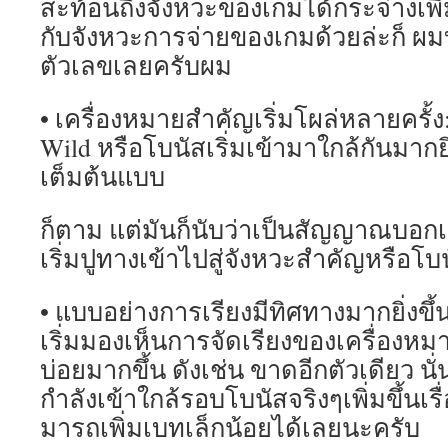
สะท้อนถึงจังหวะของเกมได้กระจ่างเพิ่มข
กับจังหวะการจ่ายของเกมด้วยล่ะก็ ผมบ
ตัวเลขเลยครับผม
• เครื่องหมายสำคัญเริ่มโผล่หลายครั้ง
Wild หรือโบนัสเริ่มเข้ามาใกล้กันมากยิ่
เต็มต้นแบบ
ก็ตาม แต่มันก็นับว่าเป็นสัญญาณบอกเ
เริ่มปูทางเข้าไปสู่จังหวะสำคัญหรือโ
• แบบอย่างการเรียงมีทิศทางมากยิ่งขึ้
เริ่มมองเห็นการจัดเรียงของเครื่องห
บ่อยมากขึ้น ดังเช่น ขาดอีกตัวเดียว 
กำลังเข้าใกล้รอบโบนัสจริงๆเพิ่มขึ้นเร
มารถเพิ่มเบทเล็กน้อยได้เลยนะครับ