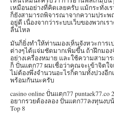
เห็นไหมนะครับว่า การอ่านฟีลเกมบน p
เหมือนอย่างที่คิดเลยครับ แม้กระทั่งเ
ก็ยังสามารถพิจารณาจากความประพฤติ
อยู่ดี เนื่องจากว่าระบบเว็บของพวกเรา
ลื่นไหล
มันก็ยิ่งทำให้ท่านมองเห็นจังหวะการ
ต่างๆได้แจ่มชัดมากเพิ่มขึ้น ถ้าฝึกม
อย่างเครื่องหมาย และใช้ความสามารถส
ก็ ปั่นแตก77 ผมเชื่อว่าคุณจะเข้าจิตใ
ไม่ต้องพึ่งจำนวนอะไรก็ตามทั้งปวงอ
พร้อมกันนะครับ
casino online ปั่นแตก77 puntaek77.co 
อยากรวยต้องลอง ปั่นแตก77ลงทุนงบน
Top 8