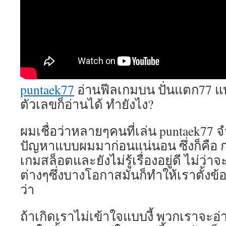
puntaek77
อ่านฟีลเกมบน ปั่นแตก77 แบ
ตัวเลขก็อ่านได้ ทำยังไง?
ผมเชื่อว่าหลายๆคนที่เล่น puntaek77 จ
ปัญหาแบบผมมาก่อนแน่นอน ซึ่งก็คือ
เกมสล็อตและยังไม่รู้เรื่องอยู่ดี ไม่ว่า
ต่างๆซึ่งบางโอกาสมันก็ทำให้เราตั้งข
ว่า
ถ้าเกิดเราไม่เข้าใจแบบงี้ พวกเราจะอ่